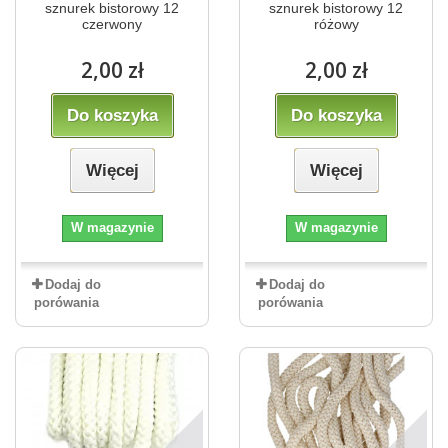
sznurek bistorowy 12
sznurek bistorowy 12
czerwony
różowy
2,00 zł
2,00 zł
Do koszyka
Do koszyka
Więcej
Więcej
W magazynie
W magazynie
Dodaj do
Dodaj do
porówania
porówania