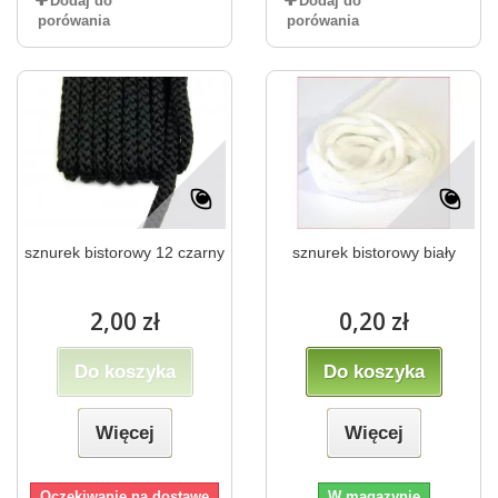
Dodaj do
Dodaj do
porówania
porówania
sznurek bistorowy 12 czarny
sznurek bistorowy biały
2,00 zł
0,20 zł
Do koszyka
Do koszyka
Więcej
Więcej
Oczekiwanie na dostawę
W magazynie