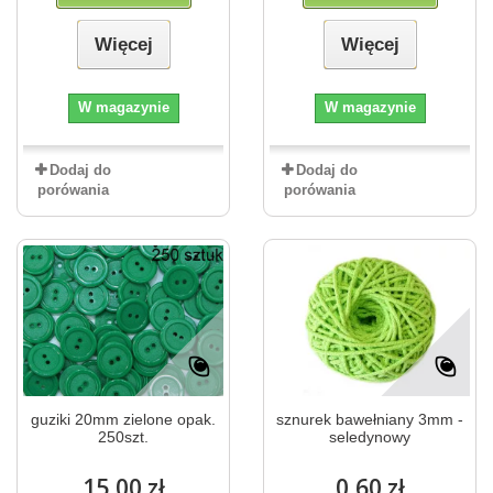
Więcej
Więcej
W magazynie
W magazynie
Dodaj do
Dodaj do
porówania
porówania
guziki 20mm zielone opak.
sznurek bawełniany 3mm -
250szt.
seledynowy
15,00 zł
0,60 zł