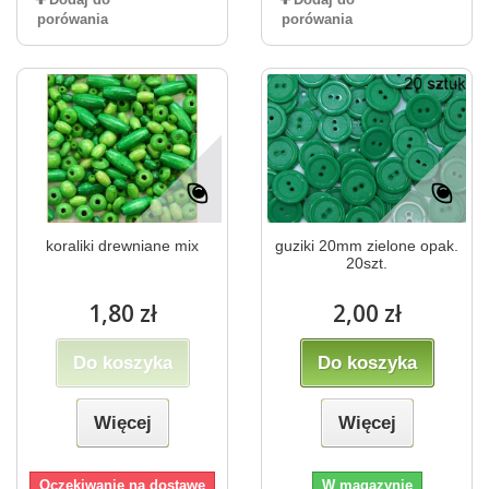
porówania
porówania
koraliki drewniane mix
guziki 20mm zielone opak.
20szt.
1,80 zł
2,00 zł
Do koszyka
Do koszyka
Więcej
Więcej
Oczekiwanie na dostawę
W magazynie