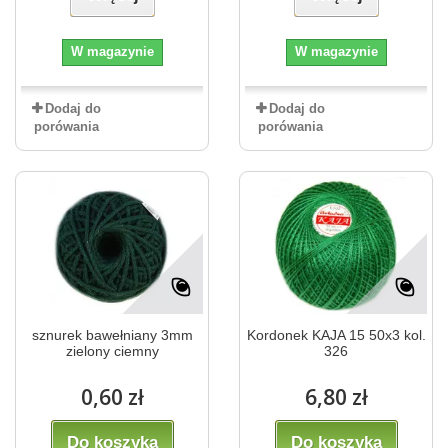
W magazynie
W magazynie
Dodaj do
Dodaj do
porówania
porówania
sznurek bawełniany 3mm
Kordonek KAJA 15 50x3 kol.
zielony ciemny
326
0,60 zł
6,80 zł
Do koszyka
Do koszyka