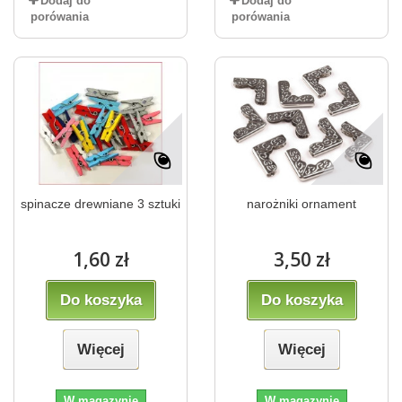
Dodaj do
Dodaj do
porówania
porówania
spinacze drewniane 3 sztuki
narożniki ornament
1,60 zł
3,50 zł
Do koszyka
Do koszyka
Więcej
Więcej
W magazynie
W magazynie