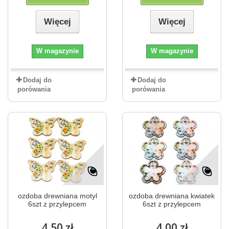
Więcej
Więcej
W magazynie
W magazynie
Dodaj do
Dodaj do
porówania
porówania
ozdoba drewniana motyl
ozdoba drewniana kwiatek
6szt z przylepcem
6szt z przylepcem
4,50 zł
4,00 zł