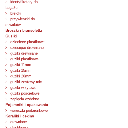
identyfikatory do
bagażu
breloki
przywieszki do
suwaków
Broszki i bransoletki
Guziki
dziecięce plastikowe
dziecięce drewniane
guziki drewniane
guziki plastikowe
guziki 11mm
guziki 15mm
guziki 20mm
guziki zestawy mix
guziki wizytowe
guziki pościelowe
zapięcia ozdobne
Pojemniki i opakowania
woreczki podarunkowe
Koraliki i cekiny
drewniane
plastikowe