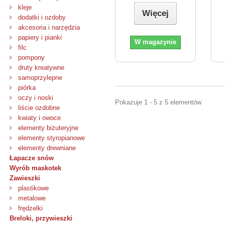
kleje
Więcej
dodatki i ozdoby
akcesoria i narzędzia
papiery i pianki
W magazynie
filc
pompony
druty kreatywne
samoprzylepne
piórka
oczy i noski
Pokazuje 1 - 5 z 5 elementów
liście ozdobne
kwiaty i owoce
elementy biżuteryjne
elementy styropianowe
elementy drewniane
Łapacze snów
Wyrób maskotek
Zawieszki
plastikowe
metalowe
frędzelki
Breloki, przywieszki