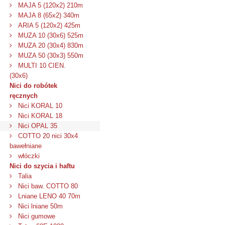
MAJA 5 (120x2) 210m
MAJA 8 (65x2) 340m
ARIA 5 (120x2) 425m
MUZA 10 (30x6) 525m
MUZA 20 (30x4) 830m
MUZA 50 (30x3) 550m
MULTI 10 CIEN.
(30x6)
Nici do robótek
ręcznych
Nici KORAL 10
Nici KORAL 18
Nici OPAL 35
COTTO 20 nici 30x4
bawełniane
włóczki
Nici do szycia i haftu
Talia
Nici baw. COTTO 80
Lniane LENO 40 70m
Nici lniane 50m
Nici gumowe