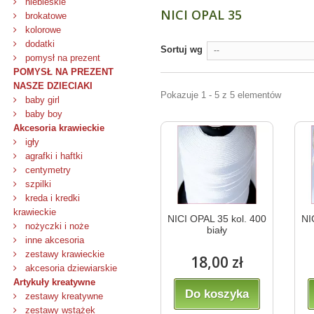
niebieskie
NICI OPAL 35
brokatowe
kolorowe
dodatki
Sortuj wg
--
pomysł na prezent
POMYSŁ NA PREZENT
NASZE DZIECIAKI
Pokazuje 1 - 5 z 5 elementów
baby girl
baby boy
Akcesoria krawieckie
igły
agrafki i haftki
centymetry
szpilki
kreda i kredki
krawieckie
NICI OPAL 35 kol. 400
NI
nożyczki i noże
biały
inne akcesoria
zestawy krawieckie
18,00 zł
akcesoria dziewiarskie
Artykuły kreatywne
Do koszyka
zestawy kreatywne
zestawy wstążek