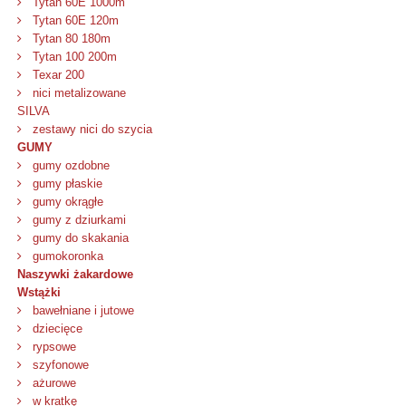
Tytan 60E 1000m
Tytan 60E 120m
Tytan 80 180m
Tytan 100 200m
Texar 200
nici metalizowane
SILVA
zestawy nici do szycia
GUMY
gumy ozdobne
gumy płaskie
gumy okrągłe
gumy z dziurkami
gumy do skakania
gumokoronka
Naszywki żakardowe
Wstążki
bawełniane i jutowe
dziecięce
rypsowe
szyfonowe
ażurowe
w kratkę