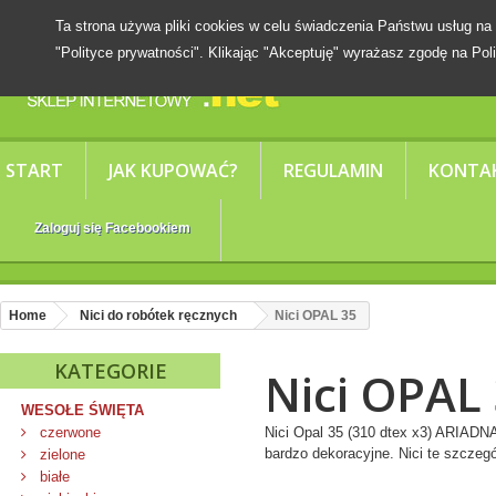
Ta strona używa pliki cookies w celu świadczenia Państwu usług
"Polityce prywatności". Klikając "Akceptuję" wyrażasz zgodę na Poli
START
JAK KUPOWAĆ?
REGULAMIN
KONTA
Zaloguj się Facebookiem
Home
Nici do robótek ręcznych
Nici OPAL 35
KATEGORIE
Nici OPAL
WESOŁE ŚWIĘTA
czerwone
Nici Opal 35 (310 dtex x3) ARIADNA
bardzo dekoracyjne. Nici te szczegó
zielone
Więcej
białe