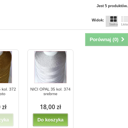
Jest 5 produktów.
Widok:
Siatka
Lista
Porównaj (
0
)
 kol. 372
NICI OPAL 35 kol. 374
łoto
srebrne
 zł
18,00 zł
zyka
Do koszyka