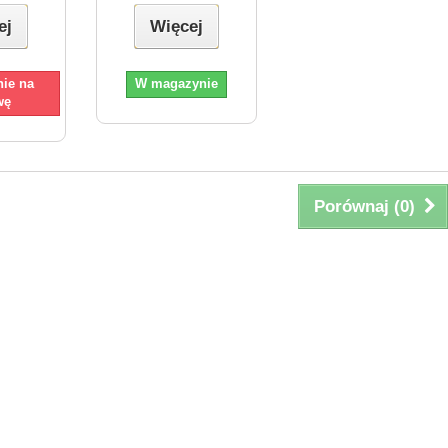
ej
Więcej
ie na
W magazynie
wę
Porównaj (
0
)