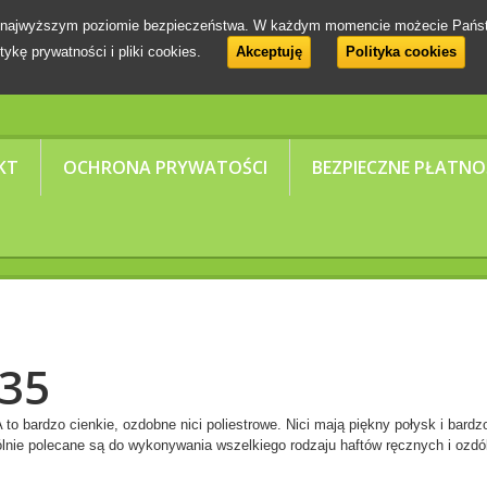
 na najwyższym poziomie bezpieczeństwa. W każdym momencie możecie Pańs
tykę prywatności i pliki cookies.
Akceptuję
Polityka cookies
KT
OCHRONA PRYWATOŚCI
BEZPIECZNE PŁATNO
 35
 to bardzo cienkie, ozdobne nici poliestrowe. Nici mają piękny połysk i bar
lnie polecane są do wykonywania wszelkiego rodzaju haftów ręcznych i ozdób 