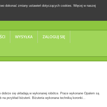
two dokonać zmiany ustawień dotyczących cookies. Więcej w naszej
Koszyk
(pusty)
ŚCI
WYSYŁKA
ZALOGUJ SIĘ
dzo dobrze się układają w wykonanej robótce. Prace wykonane Opalem są
na przykład biżuterii. Biżuteria wykonana techniką koronki...