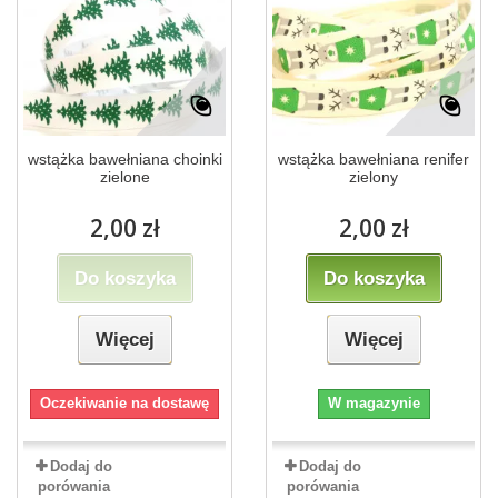
wstążka bawełniana choinki
wstążka bawełniana renifer
zielone
zielony
2,00 zł
2,00 zł
Do koszyka
Do koszyka
Więcej
Więcej
Oczekiwanie na dostawę
W magazynie
Dodaj do
Dodaj do
porówania
porówania