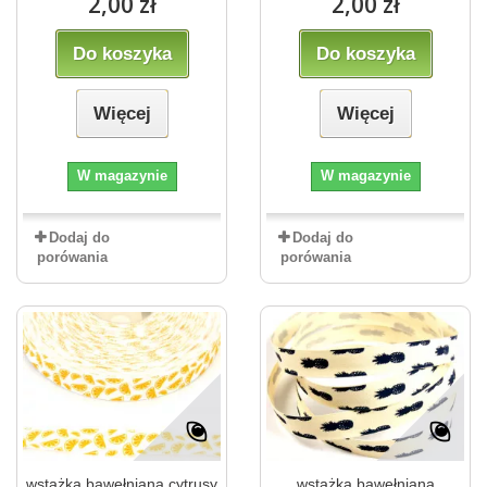
2,00 zł
2,00 zł
Do koszyka
Do koszyka
Więcej
Więcej
W magazynie
W magazynie
Dodaj do
Dodaj do
porówania
porówania
wstążka bawełniana cytrusy
wstążka bawełniana