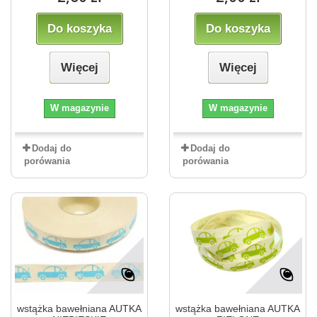
Do koszyka
Do koszyka
Więcej
Więcej
W magazynie
W magazynie
Dodaj do
Dodaj do
porówania
porówania
wstążka bawełniana AUTKA
wstążka bawełniana AUTKA