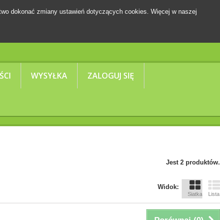
two dokonać zmiany ustawień dotyczących cookies. Więcej w naszej
Koszyk
(pusty)
ŚCI
WYSYŁKA
ZALOGUJ SIĘ
Jest 2 produktów.
Widok:
Siatka
Lista