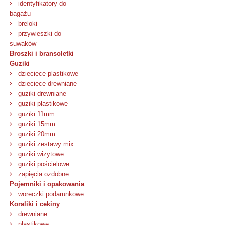
identyfikatory do
bagażu
breloki
przywieszki do
suwaków
Broszki i bransoletki
Guziki
dziecięce plastikowe
dziecięce drewniane
guziki drewniane
guziki plastikowe
guziki 11mm
guziki 15mm
guziki 20mm
guziki zestawy mix
guziki wizytowe
guziki pościelowe
zapięcia ozdobne
Pojemniki i opakowania
woreczki podarunkowe
Koraliki i cekiny
drewniane
plastikowe