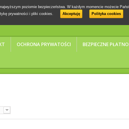
 na najwyższym poziomie bezpieczeństwa. W każdym momencie możecie Pańs
tykę prywatności i pliki cookies.
Akceptuję
Polityka cookies
KT
OCHRONA PRYWATOŚCI
BEZPIECZNE PŁATNO