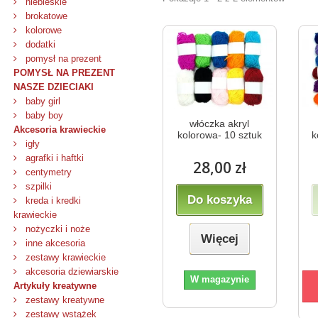
niebieskie
brokatowe
kolorowe
dodatki
pomysł na prezent
POMYSŁ NA PREZENT
NASZE DZIECIAKI
baby girl
baby boy
włóczka akryl
Akcesoria krawieckie
kolorowa- 10 sztuk
k
igły
agrafki i haftki
28,00 zł
centymetry
szpilki
Do koszyka
kreda i kredki
krawieckie
nożyczki i noże
Więcej
inne akcesoria
zestawy krawieckie
akcesoria dziewiarskie
W magazynie
Artykuły kreatywne
zestawy kreatywne
zestawy wstążek