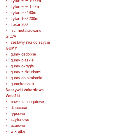
Tytan 60E 1000m
Tytan 60E 120m
Tytan 80 180m
Tytan 100 200m
Texar 200
nici metalizowane
SILVA
zestawy nici do szycia
GUMY
gumy ozdobne
gumy płaskie
gumy okrągłe
gumy z dziurkami
gumy do skakania
gumokoronka
Naszywki żakardowe
Wstążki
bawełniane i jutowe
dziecięce
rypsowe
szyfonowe
ażurowe
w kratkę