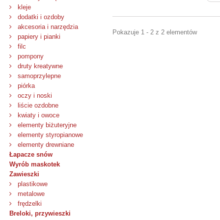
kleje
dodatki i ozdoby
akcesoria i narzędzia
Pokazuje 1 - 2 z 2 elementów
papiery i pianki
filc
pompony
druty kreatywne
samoprzylepne
piórka
oczy i noski
liście ozdobne
kwiaty i owoce
elementy biżuteryjne
elementy styropianowe
elementy drewniane
Łapacze snów
Wyrób maskotek
Zawieszki
plastikowe
metalowe
frędzelki
Breloki, przywieszki