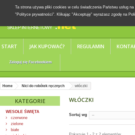
Ta strona używa pliki cookies w celu świadczenia Państwu usług
"Polityce prywatności". Klikając "Akceptuję" wyrażasz zgodę na Poli
START
JAK KUPOWAĆ?
REGULAMIN
KONTA
Zaloguj się Facebookiem
Home
Nici do robótek ręcznych
włóczki
WŁÓCZKI
KATEGORIE
WESOŁE ŚWIĘTA
Sortuj wg
--
czerwone
zielone
białe
Pokazuje 1 - 2 z 2 elementów