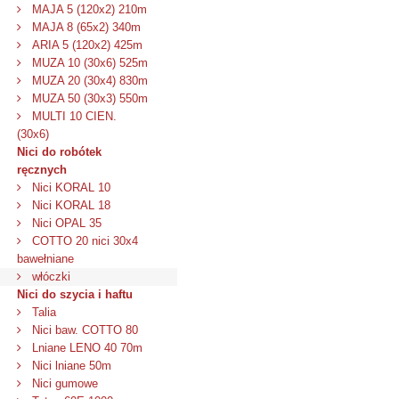
MAJA 5 (120x2) 210m
MAJA 8 (65x2) 340m
ARIA 5 (120x2) 425m
MUZA 10 (30x6) 525m
MUZA 20 (30x4) 830m
MUZA 50 (30x3) 550m
MULTI 10 CIEN.
(30x6)
Nici do robótek
ręcznych
Nici KORAL 10
Nici KORAL 18
Nici OPAL 35
COTTO 20 nici 30x4
bawełniane
włóczki
Nici do szycia i haftu
Talia
Nici baw. COTTO 80
Lniane LENO 40 70m
Nici lniane 50m
Nici gumowe