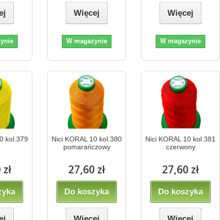
ej
Więcej
Więcej
ynie
W magazynie
W magazynie
0 kol.379
Nici KORAL 10 kol.380
Nici KORAL 10 kol.381
y
pomarańczowy
czerwony
 zł
27,60 zł
27,60 zł
zyka
Do koszyka
Do koszyka
ej
Więcej
Więcej