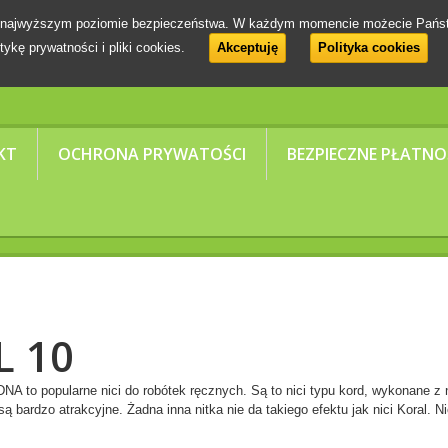
 na najwyższym poziomie bezpieczeństwa. W każdym momencie możecie Pańs
tykę prywatności i pliki cookies.
Akceptuję
Polityka cookies
KT
OCHRONA PRYWATOŚCI
BEZPIECZNE PŁATNO
L 10
A to popularne nici do robótek ręcznych. Są to nici typu kord, wykonane z n
ą bardzo atrakcyjne. Żadna inna nitka nie da takiego efektu jak nici Koral. N