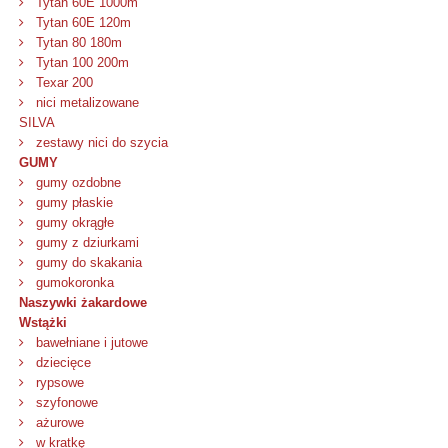
Tytan 60E 1000m
Tytan 60E 120m
Tytan 80 180m
Tytan 100 200m
Texar 200
nici metalizowane
SILVA
zestawy nici do szycia
GUMY
gumy ozdobne
gumy płaskie
gumy okrągłe
gumy z dziurkami
gumy do skakania
gumokoronka
Naszywki żakardowe
Wstążki
bawełniane i jutowe
dziecięce
rypsowe
szyfonowe
ażurowe
w kratkę