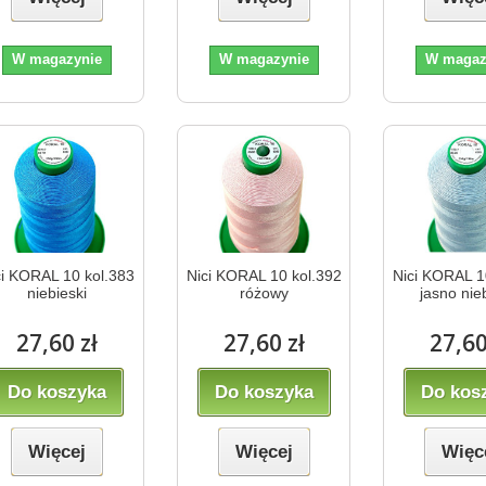
W magazynie
W magazynie
W magaz
ci KORAL 10 kol.383
Nici KORAL 10 kol.392
Nici KORAL 1
niebieski
różowy
jasno nie
27,60 zł
27,60 zł
27,60
Do koszyka
Do koszyka
Do kos
Więcej
Więcej
Więc