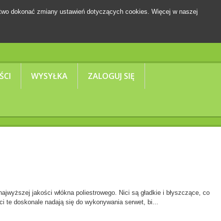
two dokonać zmiany ustawień dotyczących cookies. Więcej w naszej
Koszyk
(pusty)
ŚCI
WYSYŁKA
ZALOGUJ SIĘ
ajwyższej jakości włókna poliestrowego. Nici są gładkie i błyszczące, co
ici te doskonale nadają się do wykonywania serwet, bi...