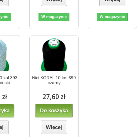
ynie
W magazynie
W magazynie
0 kol.393
Nici KORAL 10 kol.699
bieski
czarny
 zł
27,60 zł
zyka
Do koszyka
ej
Więcej