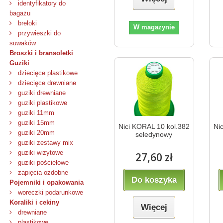
identyfikatory do
bagażu
breloki
W magazynie
przywieszki do
suwaków
Broszki i bransoletki
Guziki
dziecięce plastikowe
dziecięce drewniane
guziki drewniane
guziki plastikowe
guziki 11mm
guziki 15mm
Nici KORAL 10 kol.382
Ni
guziki 20mm
seledynowy
guziki zestawy mix
guziki wizytowe
27,60 zł
guziki pościelowe
zapięcia ozdobne
Do koszyka
Pojemniki i opakowania
woreczki podarunkowe
Koraliki i cekiny
Więcej
drewniane
plastikowe