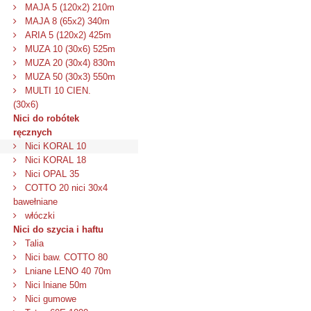
MAJA 5 (120x2) 210m
MAJA 8 (65x2) 340m
ARIA 5 (120x2) 425m
MUZA 10 (30x6) 525m
MUZA 20 (30x4) 830m
MUZA 50 (30x3) 550m
MULTI 10 CIEN.
(30x6)
Nici do robótek
ręcznych
Nici KORAL 10
Nici KORAL 18
Nici OPAL 35
COTTO 20 nici 30x4
bawełniane
włóczki
Nici do szycia i haftu
Talia
Nici baw. COTTO 80
Lniane LENO 40 70m
Nici lniane 50m
Nici gumowe