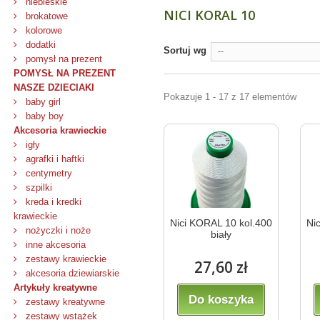
niebieskie
NICI KORAL 10
brokatowe
kolorowe
dodatki
Sortuj wg
--
pomysł na prezent
POMYSŁ NA PREZENT
NASZE DZIECIAKI
Pokazuje 1 - 17 z 17 elementów
baby girl
baby boy
Akcesoria krawieckie
igły
agrafki i haftki
centymetry
szpilki
kreda i kredki
krawieckie
Nici KORAL 10 kol.400
Ni
nożyczki i noże
biały
inne akcesoria
zestawy krawieckie
27,60 zł
akcesoria dziewiarskie
Artykuły kreatywne
Do koszyka
zestawy kreatywne
zestawy wstążek