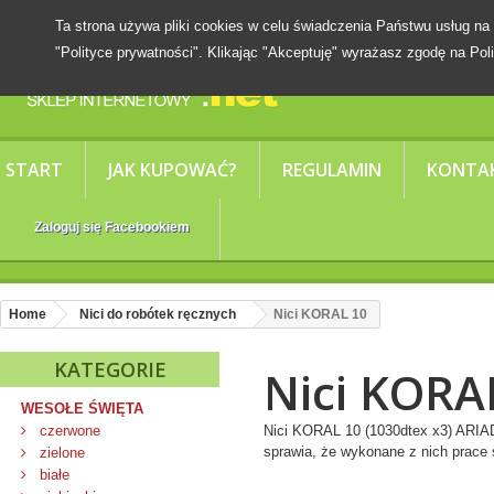
Ta strona używa pliki cookies w celu świadczenia Państwu usług
"Polityce prywatności". Klikając "Akceptuję" wyrażasz zgodę na Poli
START
JAK KUPOWAĆ?
REGULAMIN
KONTA
Zaloguj się Facebookiem
Home
Nici do robótek ręcznych
Nici KORAL 10
KATEGORIE
Nici KORA
WESOŁE ŚWIĘTA
czerwone
Nici KORAL 10 (1030dtex x3) ARIADN
sprawia, że wykonane z nich prace s
zielone
Więcej
białe