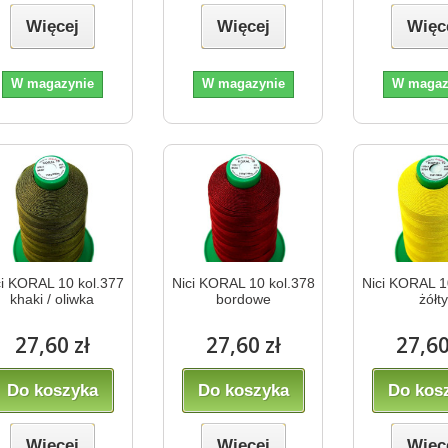
Więcej
Więcej
Więc
W magazynie
W magazynie
W magaz
ci KORAL 10 kol.377
Nici KORAL 10 kol.378
Nici KORAL 1
khaki / oliwka
bordowe
żółt
27,60 zł
27,60 zł
27,60
Do koszyka
Do koszyka
Do kos
Więcej
Więcej
Więc