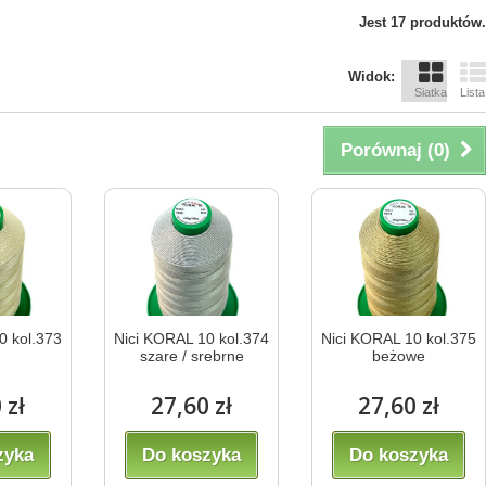
Jest 17 produktów.
Widok:
Siatka
Lista
Porównaj (
0
)
0 kol.373
Nici KORAL 10 kol.374
Nici KORAL 10 kol.375
szare / srebrne
beżowe
 zł
27,60 zł
27,60 zł
zyka
Do koszyka
Do koszyka