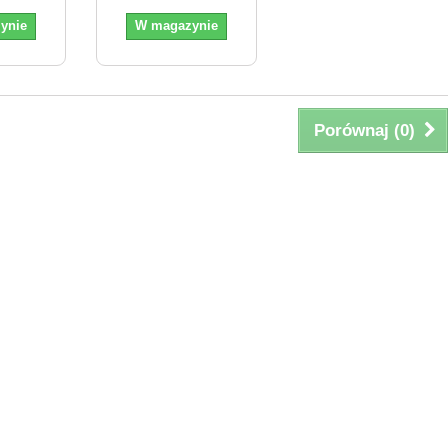
ynie
W magazynie
Porównaj (
0
)