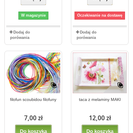
W magazynie
Oczekiwanie na dostawę
Dodaj do
Dodaj do
porówania
porówania
filofun scoubidou filofuny
taca z melaminy MAKI
7,00 zł
12,00 zł
Do koszyka
Do koszyka