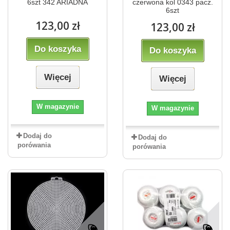
6szt 342 ARIADNA
czerwona kol 0343 pacz.
6szt
123,00 zł
123,00 zł
Do koszyka
Do koszyka
Więcej
Więcej
W magazynie
W magazynie
Dodaj do
Dodaj do
porówania
porówania