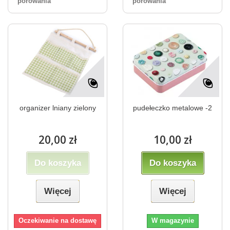
porówania
porówania
organizer lniany zielony
pudełeczko metalowe -2
20,00 zł
10,00 zł
Do koszyka
Do koszyka
Więcej
Więcej
Oczekiwanie na dostawę
W magazynie