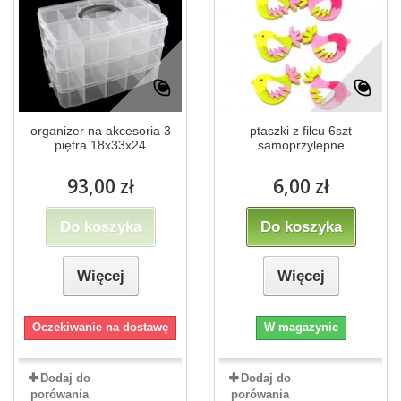
organizer na akcesoria 3
ptaszki z filcu 6szt
piętra 18x33x24
samoprzylepne
93,00 zł
6,00 zł
Do koszyka
Do koszyka
Więcej
Więcej
Oczekiwanie na dostawę
W magazynie
Dodaj do
Dodaj do
porówania
porówania