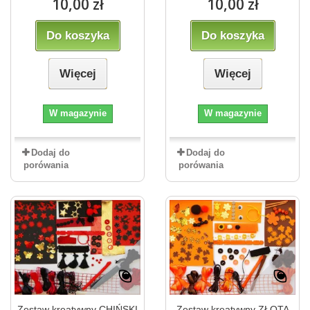
10,00 zł
10,00 zł
Do koszyka
Do koszyka
Więcej
Więcej
W magazynie
W magazynie
Dodaj do
Dodaj do
porówania
porówania
Zestaw kreatywny CHIŃSKI
Zestaw kreatywny ZŁOTA