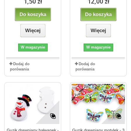
1,50 zł
12,00 zł
Do koszyka
Do koszyka
Więcej
Więcej
W magazynie
W magazynie
Dodaj do
Dodaj do
porówania
porówania
Guzik drewniany bałwanek -
Guzik drewniany motylek - 3