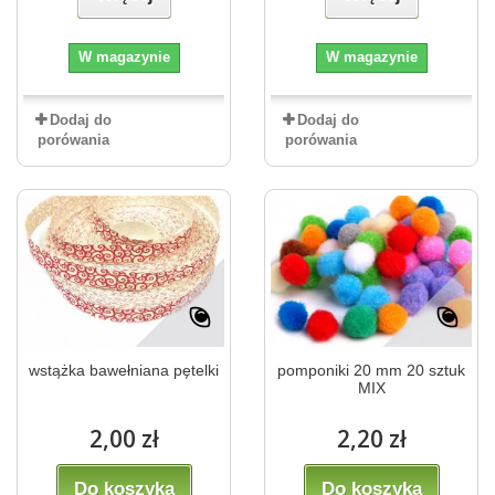
W magazynie
W magazynie
Dodaj do
Dodaj do
porówania
porówania
wstążka bawełniana pętelki
pomponiki 20 mm 20 sztuk
MIX
2,00 zł
2,20 zł
Do koszyka
Do koszyka