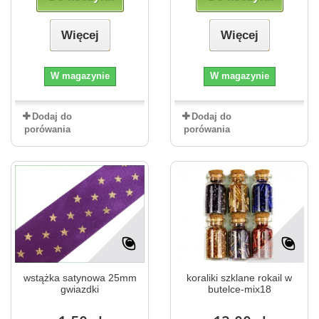
Więcej
Więcej
W magazynie
W magazynie
Dodaj do
Dodaj do
porówania
porówania
wstążka satynowa 25mm
koraliki szklane rokail w
gwiazdki
butelce-mix18