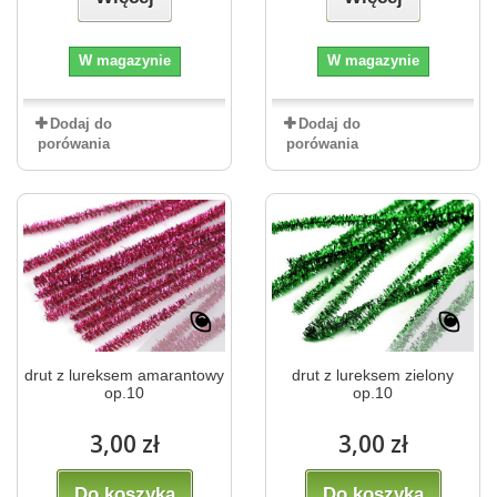
W magazynie
W magazynie
Dodaj do
Dodaj do
porówania
porówania
drut z lureksem amarantowy
drut z lureksem zielony
op.10
op.10
3,00 zł
3,00 zł
Do koszyka
Do koszyka