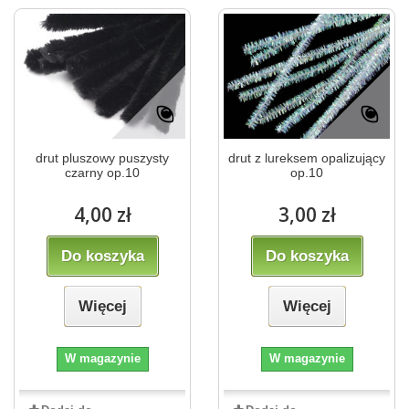
drut pluszowy puszysty
drut z lureksem opalizujący
czarny op.10
op.10
4,00 zł
3,00 zł
Do koszyka
Do koszyka
Więcej
Więcej
W magazynie
W magazynie