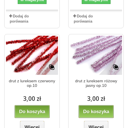
Dodaj do
Dodaj do
porówania
porówania
drut z lureksem czerwony
drut z lureksem różowy
op.10
jasny op.10
3,00 zł
3,00 zł
Do koszyka
Do koszyka
Więcej
Więcej