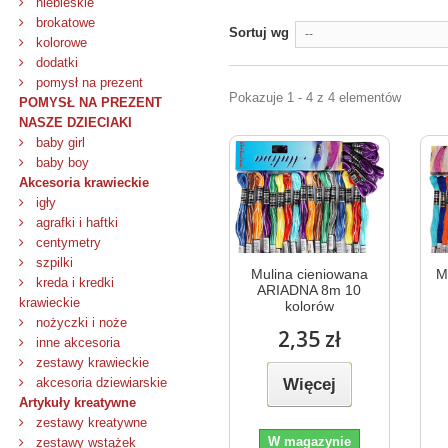
niebieskie
brokatowe
Sortuj wg
--
kolorowe
dodatki
pomysł na prezent
Pokazuje 1 - 4 z 4 elementów
POMYSŁ NA PREZENT
NASZE DZIECIAKI
baby girl
baby boy
Akcesoria krawieckie
igły
agrafki i haftki
centymetry
szpilki
Mulina cieniowana
M
kreda i kredki
ARIADNA 8m 10
krawieckie
kolorów
nożyczki i noże
2,35 zł
inne akcesoria
zestawy krawieckie
Więcej
akcesoria dziewiarskie
Artykuły kreatywne
zestawy kreatywne
W magazynie
zestawy wstążek