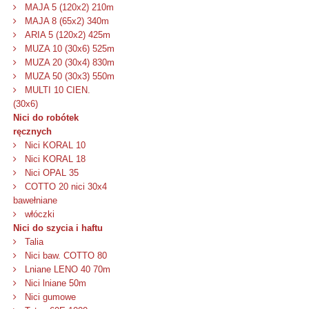
MAJA 5 (120x2) 210m
MAJA 8 (65x2) 340m
ARIA 5 (120x2) 425m
MUZA 10 (30x6) 525m
MUZA 20 (30x4) 830m
MUZA 50 (30x3) 550m
MULTI 10 CIEN.
(30x6)
Nici do robótek
ręcznych
Nici KORAL 10
Nici KORAL 18
Nici OPAL 35
COTTO 20 nici 30x4
bawełniane
włóczki
Nici do szycia i haftu
Talia
Nici baw. COTTO 80
Lniane LENO 40 70m
Nici lniane 50m
Nici gumowe