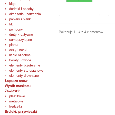
kleje
dodatki i ozdoby
akcesoria i narzędzia
papiery i pianki
filc
pompony
Pokazuje 1 - 4 z 4 elementów
druty kreatywne
samoprzylepne
piórka
oczy i noski
liście ozdobne
kwiaty i owoce
elementy biżuteryjne
elementy styropianowe
elementy drewniane
Łapacze snów
Wyrób maskotek
Zawieszki
plastikowe
metalowe
frędzelki
Breloki, przywieszki