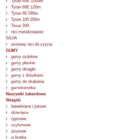
Tytan 60E 1000m
Tytan 60E 120m
Tytan 80 180m
Tytan 100 200m
Texar 200
nici metalizowane
SILVA
zestawy nici do szycia
GUMY
gumy ozdobne
gumy płaskie
gumy okrągłe
gumy z dziurkami
gumy do skakania
gumokoronka
Naszywki żakardowe
Wstążki
bawełniane i jutowe
dziecięce
rypsowe
szyfonowe
ażurowe
w kratkę