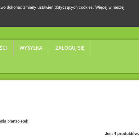
two dokonać zmiany ustawień dotyczących cookies. Więcej w naszej
Koszyk
(pusty)
ŚCI
WYSYŁKA
ZALOGUJ SIĘ
enia bransoletek
Jest 4 produktów.