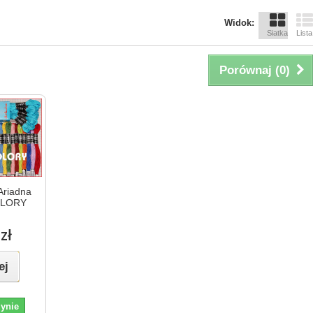
Widok:
Siatka
Lista
Porównaj (
0
)
Ariadna
OLORY
zł
ej
ynie