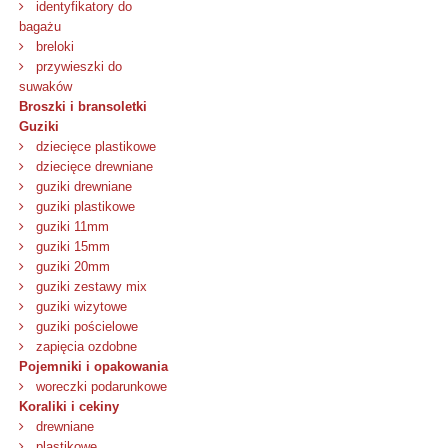
identyfikatory do
bagażu
breloki
przywieszki do
suwaków
Broszki i bransoletki
Guziki
dziecięce plastikowe
dziecięce drewniane
guziki drewniane
guziki plastikowe
guziki 11mm
guziki 15mm
guziki 20mm
guziki zestawy mix
guziki wizytowe
guziki pościelowe
zapięcia ozdobne
Pojemniki i opakowania
woreczki podarunkowe
Koraliki i cekiny
drewniane
plastikowe