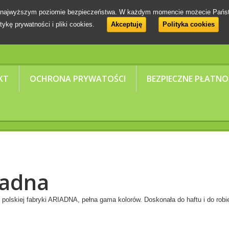
 na najwyższym poziomie bezpieczeństwa. W każdym momencie możecie Pańs
tykę prywatności i pliki cookies.
Akceptuję
Polityka cookies
KT
OCHRONA PRYWATOŚCI
BEZPIECZNE PŁATNO
iadna
 polskiej fabryki ARIADNA, pełna gama kolorów. Doskonała do haftu i do robi