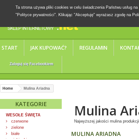
Ta strona używa pliki cookies w celu świadczenia Państwu usług
"Polityce prywatności". Klikając "Akceptuję" wyrażasz zgodę na Poli
START
JAK KUPOWAĆ?
REGULAMIN
KONTA
Zaloguj się Facebookiem
Home
Mulina Ariadna
KATEGORIE
Mulina Ar
WESOŁE ŚWIĘTA
czerwone
Najwyższej jakości mulina produkcji
zielone
MULINA ARIADNA
białe