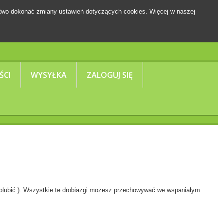
two dokonać zmiany ustawień dotyczących cookies. Więcej w naszej
Koszyk
(pusty)
ŚCI
WYSYŁKA
ZALOGUJ SIĘ
polubić ). Wszystkie te drobiazgi możesz przechowywać we wspaniałym