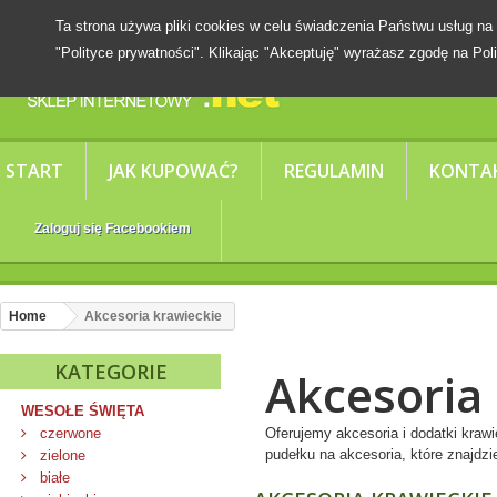
Ta strona używa pliki cookies w celu świadczenia Państwu usług
"Polityce prywatności". Klikając "Akceptuję" wyrażasz zgodę na Poli
START
JAK KUPOWAĆ?
REGULAMIN
KONTA
Zaloguj się Facebookiem
Home
Akcesoria krawieckie
KATEGORIE
Akcesoria
WESOŁE ŚWIĘTA
czerwone
Oferujemy akcesoria i dodatki kraw
pudełku na akcesoria, które znajdzie
zielone
białe