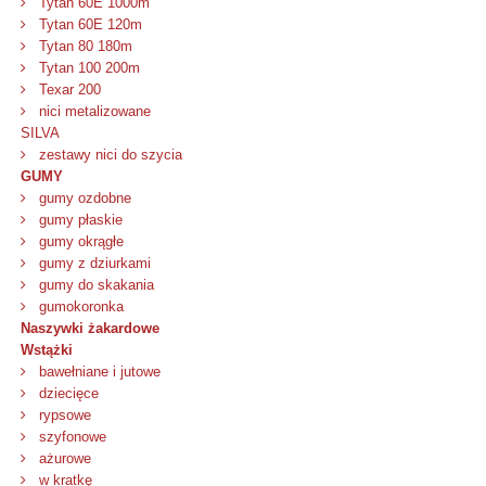
Tytan 60E 1000m
Tytan 60E 120m
Tytan 80 180m
Tytan 100 200m
Texar 200
nici metalizowane
SILVA
zestawy nici do szycia
GUMY
gumy ozdobne
gumy płaskie
gumy okrągłe
gumy z dziurkami
gumy do skakania
gumokoronka
Naszywki żakardowe
Wstążki
bawełniane i jutowe
dziecięce
rypsowe
szyfonowe
ażurowe
w kratkę