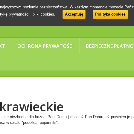
 na najwyższym poziomie bezpieczeństwa. W każdym momencie możecie Pańs
tykę prywatności i pliki cookies.
Akceptuję
Polityka cookies
KT
OCHRONA PRYWATOŚCI
BEZPIECZNE PŁATNO
 krawieckie
ieckie niezbędne dla każdej Pani Domu ( chociaż Pan Domu też powinien je 
sz w dziale "pudełka i pojemniki".