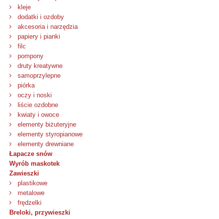
kleje
dodatki i ozdoby
akcesoria i narzędzia
papiery i pianki
filc
pompony
druty kreatywne
samoprzylepne
piórka
oczy i noski
liście ozdobne
kwiaty i owoce
elementy biżuteryjne
elementy styropianowe
elementy drewniane
Łapacze snów
Wyrób maskotek
Zawieszki
plastikowe
metalowe
frędzelki
Breloki, przywieszki