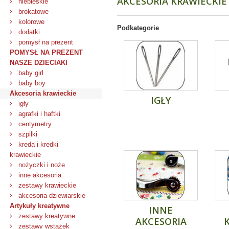
AKCESORIA KRAWIECKI
niebieskie
brokatowe
kolorowe
Podkategorie
dodatki
pomysł na prezent
POMYSŁ NA PREZENT
NASZE DZIECIAKI
baby girl
baby boy
Akcesoria krawieckie
IGŁY
igły
agrafki i haftki
centymetry
szpilki
kreda i kredki
krawieckie
nożyczki i noże
inne akcesoria
zestawy krawieckie
akcesoria dziewiarskie
Artykuły kreatywne
INNE
zestawy kreatywne
AKCESORIA
zestawy wstążek