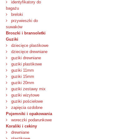
identyfikatory do
bagażu
breloki
przywieszki do
suwaków
Broszki i bransoletki
Guziki
dziecięce plastikowe
dziecięce drewniane
guziki drewniane
guziki plastikowe
guziki 11mm
guziki 15mm
guziki 20mm
guziki zestawy mix
guziki wizytowe
guziki pościelowe
zapięcia ozdobne
Pojemniki i opakowania
woreczki podarunkowe
Koraliki i cekiny
drewniane
plastikowe