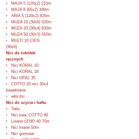
MAJA 5 (120x2) 210m
MAJA 8 (65x2) 340m
ARIA 5 (120x2) 425m
MUZA 10 (30x6) 525m
MUZA 20 (30x4) 830m
MUZA 50 (30x3) 550m
MULTI 10 CIEN.
(30x6)
Nici do robótek
ręcznych
Nici KORAL 10
Nici KORAL 18
Nici OPAL 35
COTTO 20 nici 30x4
bawełniane
włóczki
Nici do szycia i haftu
Talia
Nici baw. COTTO 80
Lniane LENO 40 70m
Nici lniane 50m
Nici gumowe