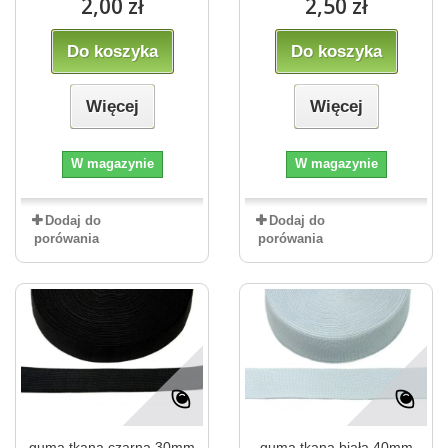
2,00 zł
2,50 zł
Do koszyka
Do koszyka
Więcej
Więcej
W magazynie
W magazynie
Dodaj do
Dodaj do
porówania
porówania
guma tkana czarna 30mm
guma tkana biała 40mm