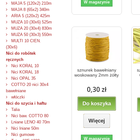
W magazynie
MAJA 5 (120x2) 210m
MAJA 8 (65x2) 340m
ARIA 5 (120x2) 425m
MUZA 10 (30x6) 525m
MUZA 20 (30x4) 830m
MUZA 50 (30x3) 550m
MULTI 10 CIEN.
(30x6)
Nici do robótek
ręcznych
Nici KORAL 10
sznurek bawełniany
s
Nici KORAL 18
woskowany 2mm żółty
Nici OPAL 35
COTTO 20 nici 30x4
0,30 zł
bawełniane
włóczki
Do koszyka
Nici do szycia i haftu
Talia
Nici baw. COTTO 80
Więcej
Lniane LENO 40 70m
Nici lniane 50m
Nici gumowe
W magazynie