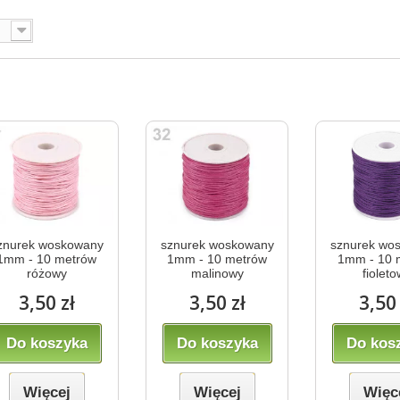
znurek woskowany
sznurek woskowany
sznurek wo
1mm - 10 metrów
1mm - 10 metrów
1mm - 10 
różowy
malinowy
fiolet
3,50 zł
3,50 zł
3,50 
Do koszyka
Do koszyka
Do kos
Więcej
Więcej
Więc