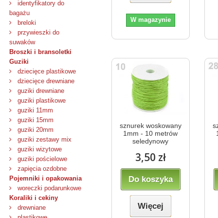
identyfikatory do
bagażu
W magazynie
breloki
przywieszki do
suwaków
Broszki i bransoletki
Guziki
dziecięce plastikowe
dziecięce drewniane
guziki drewniane
guziki plastikowe
guziki 11mm
guziki 15mm
sznurek woskowany
s
guziki 20mm
1mm - 10 metrów
guziki zestawy mix
seledynowy
guziki wizytowe
3,50 zł
guziki pościelowe
zapięcia ozdobne
Do koszyka
Pojemniki i opakowania
woreczki podarunkowe
Koraliki i cekiny
Więcej
drewniane
plastikowe