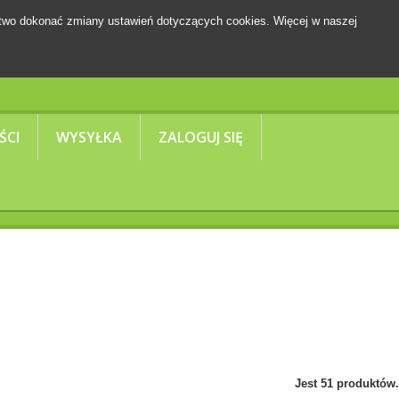
two dokonać zmiany ustawień dotyczących cookies. Więcej w naszej
Koszyk
(pusty)
ŚCI
WYSYŁKA
ZALOGUJ SIĘ
Jest 51 produktów.