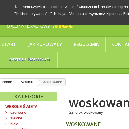
Ta strona używa pliki cookies w celu świadczenia Państwu usług
"Polityce prywatności". Klikając "Akceptuję" wyrażasz zgodę na Poli
START
JAK KUPOWAĆ?
REGULAMIN
KONTA
Zaloguj się Facebookiem
Home
Sznurki
woskowane
KATEGORIE
woskowa
WESOŁE ŚWIĘTA
czerwone
Sznurek woskowany
zielone
WOSKOWANE
białe