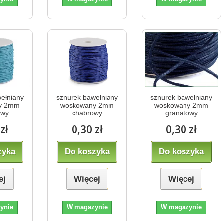
ełniany
sznurek bawełniany
sznurek bawełniany
y 2mm
woskowany 2mm
woskowany 2mm
owy
chabrowy
granatowy
zł
0,30 zł
0,30 zł
zyka
Do koszyka
Do koszyka
ej
Więcej
Więcej
ynie
W magazynie
W magazynie