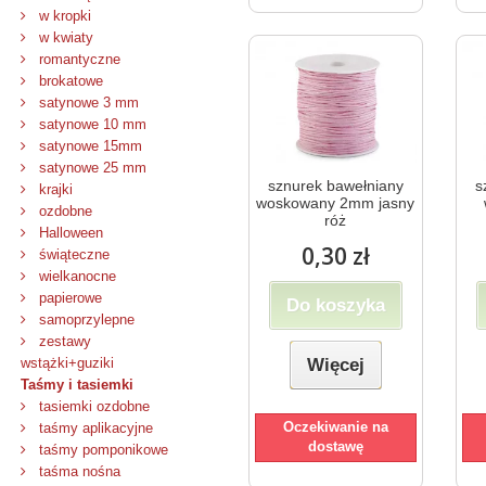
w kropki
w kwiaty
romantyczne
brokatowe
satynowe 3 mm
satynowe 10 mm
satynowe 15mm
satynowe 25 mm
sznurek bawełniany
s
krajki
woskowany 2mm jasny
ozdobne
róż
Halloween
0,30 zł
świąteczne
wielkanocne
papierowe
Do koszyka
samoprzylepne
zestawy
wstążki+guziki
Więcej
Taśmy i tasiemki
tasiemki ozdobne
Oczekiwanie na
taśmy aplikacyjne
dostawę
taśmy pomponikowe
taśma nośna