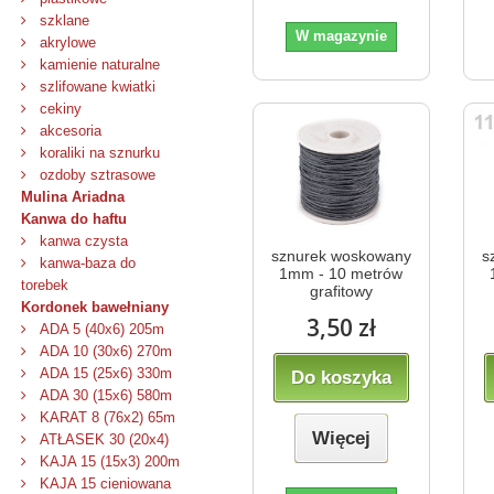
szklane
W magazynie
akrylowe
kamienie naturalne
szlifowane kwiatki
cekiny
akcesoria
koraliki na sznurku
ozdoby sztrasowe
Mulina Ariadna
Kanwa do haftu
kanwa czysta
sznurek woskowany
s
kanwa-baza do
1mm - 10 metrów
torebek
grafitowy
Kordonek bawełniany
3,50 zł
ADA 5 (40x6) 205m
ADA 10 (30x6) 270m
ADA 15 (25x6) 330m
Do koszyka
ADA 30 (15x6) 580m
KARAT 8 (76x2) 65m
Więcej
ATŁASEK 30 (20x4)
KAJA 15 (15x3) 200m
KAJA 15 cieniowana