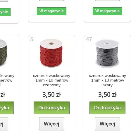
W magazynie
W magazynie
ynie
skowany
sznurek woskowany
sznurek woskowany
metrów
1mm - 10 metrów
1mm - 10 metrów
i
czerwony
szary
zł
3,50 zł
3,50 zł
zyka
Do koszyka
Do koszyka
ej
Więcej
Więcej