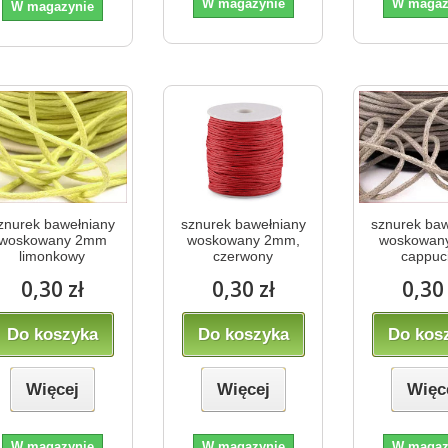
W magazynie
W magaz
W magazynie
znurek bawełniany
sznurek bawełniany
sznurek baw
woskowany 2mm
woskowany 2mm,
woskowan
limonkowy
czerwony
cappuc
0,30 zł
0,30 zł
0,30 
Do koszyka
Do koszyka
Do kos
Więcej
Więcej
Więc
W magazynie
W magazynie
W magaz