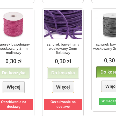
znurek bawełniany
sznurek bawełniany
sznurek baw
woskowany 2mm
woskowany 2mm
woskowany 2
malinowy
fioletowy
0,30 
0,30 zł
0,30 zł
Do kos
Do koszyka
Do koszyka
Więc
Więcej
Więcej
W magaz
Oczekiwanie na
Oczekiwanie na
dostawę
dostawę