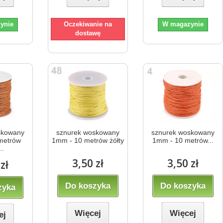
ynie
Oczekiwanie na
W magazynie
dostawę
skowany
sznurek woskowany
sznurek woskowany
metrów
1mm - 10 metrów żółty
1mm - 10 metrów...
..
3,50 zł
3,50 zł
zł
Do koszyka
Do koszyka
zyka
Więcej
Więcej
ej