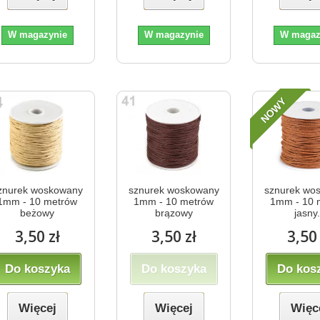
W magazynie
W magazynie
W magaz
NOWY
znurek woskowany
sznurek woskowany
sznurek wo
1mm - 10 metrów
1mm - 10 metrów
1mm - 10 
beżowy
brązowy
jasny.
3,50 zł
3,50 zł
3,50 
Do koszyka
Do koszyka
Do kos
Więcej
Więcej
Więc