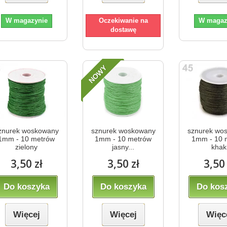
W magazynie
Oczekiwanie na
W magaz
dostawę
NOWY
znurek woskowany
sznurek woskowany
sznurek wo
1mm - 10 metrów
1mm - 10 metrów
1mm - 10 
zielony
jasny...
khak
3,50 zł
3,50 zł
3,50 
Do koszyka
Do koszyka
Do kos
Więcej
Więcej
Więc