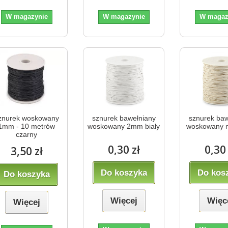
W magazynie
W magazynie
W magaz
znurek woskowany
sznurek bawełniany
sznurek baw
1mm - 10 metrów
woskowany 2mm biały
woskowany n
czarny
0,30 zł
0,30 
3,50 zł
Do koszyka
Do kos
Do koszyka
Więcej
Więc
Więcej