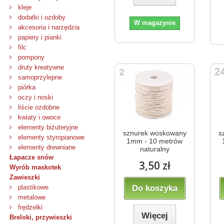
kleje
dodatki i ozdoby
W magazynie
akcesoria i narzędzia
papiery i pianki
filc
pompony
druty kreatywne
samoprzylepne
piórka
oczy i noski
liście ozdobne
kwiaty i owoce
elementy biżuteryjne
sznurek woskowany
s
elementy styropianowe
1mm - 10 metrów
elementy drewniane
naturalny
Łapacze snów
3,50 zł
Wyrób maskotek
Zawieszki
Do koszyka
plastikowe
metalowe
frędzelki
Więcej
Breloki, przywieszki