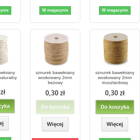
ynie
W magazynie
W magazynie
ełniany
sznurek bawełniany
sznurek bawełniany
aturalny
woskowany 2mm
woskowany 2mm
beżowy
musztardowy
zł
0,30 zł
0,30 zł
zyka
Do koszyka
Do koszyka
ej
Więcej
Więcej