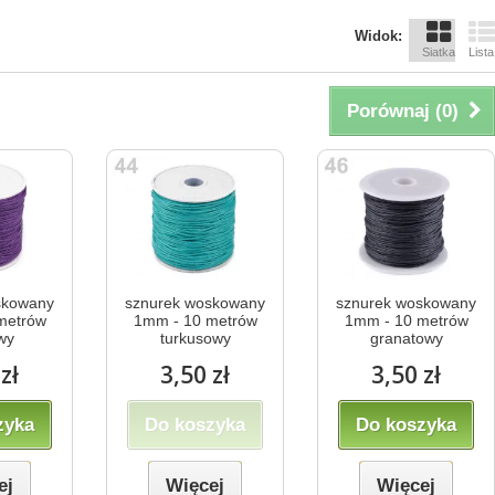
Widok:
Siatka
Lista
Porównaj (
0
)
skowany
sznurek woskowany
sznurek woskowany
metrów
1mm - 10 metrów
1mm - 10 metrów
owy
turkusowy
granatowy
zł
3,50 zł
3,50 zł
zyka
Do koszyka
Do koszyka
ej
Więcej
Więcej