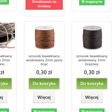
ynie
Oczekiwanie na
W magazynie
dostawę
ełniany
sznurek bawełniany
sznurek bawełniany
y 2mm
woskowany 2mm jasny
woskowany 2mm
ino
brąz
brązowy
zł
0,30 zł
0,30 zł
zyka
Do koszyka
Do koszyka
ej
Więcej
Więcej
ynie
W magazynie
W magazynie