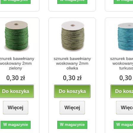
znurek bawełniany
sznurek bawełniany
sznurek baw
woskowany 2mm
woskowany 2mm
woskowan
zielony
oliwka
turkus
0,30 zł
0,30 zł
0,30 
Do koszyka
Do koszyka
Do kos
Więcej
Więcej
Więc
W magazynie
W magazynie
W magaz