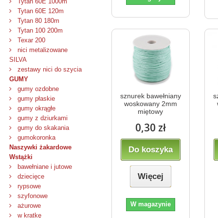
Tytan 60E 1000m
Tytan 60E 120m
Tytan 80 180m
Tytan 100 200m
Texar 200
nici metalizowane
SILVA
zestawy nici do szycia
GUMY
gumy ozdobne
sznurek bawełniany
s
gumy płaskie
woskowany 2mm
gumy okrągłe
miętowy
gumy z dziurkami
0,30 zł
gumy do skakania
gumokoronka
Naszywki żakardowe
Do koszyka
Wstążki
bawełniane i jutowe
Więcej
dziecięce
rypsowe
szyfonowe
W magazynie
ażurowe
w kratkę