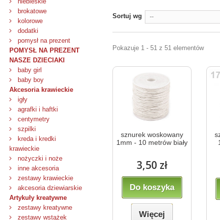
niebieskie
brokatowe
Sortuj wg
--
kolorowe
dodatki
pomysł na prezent
Pokazuje 1 - 51 z 51 elementów
POMYSŁ NA PREZENT
NASZE DZIECIAKI
baby girl
baby boy
Akcesoria krawieckie
igły
agrafki i haftki
centymetry
szpilki
sznurek woskowany
s
kreda i kredki
1mm - 10 metrów biały
krawieckie
nożyczki i noże
3,50 zł
inne akcesoria
zestawy krawieckie
Do koszyka
akcesoria dziewiarskie
Artykuły kreatywne
zestawy kreatywne
Więcej
zestawy wstążek