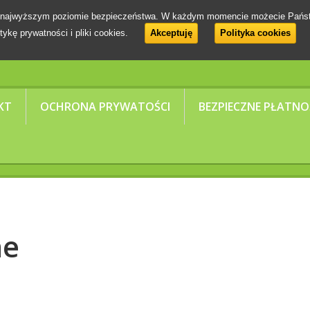
 na najwyższym poziomie bezpieczeństwa. W każdym momencie możecie Pańs
tykę prywatności i pliki cookies.
Akceptuję
Polityka cookies
KT
OCHRONA PRYWATOŚCI
BEZPIECZNE PŁATNO
ne