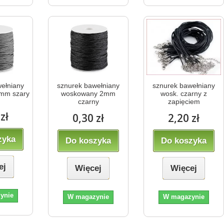
ełniany
sznurek bawełniany
sznurek bawełniany
mm szary
woskowany 2mm
wosk. czarny z
czarny
zapięciem
zł
0,30 zł
2,20 zł
zyka
Do koszyka
Do koszyka
ej
Więcej
Więcej
ynie
W magazynie
W magazynie