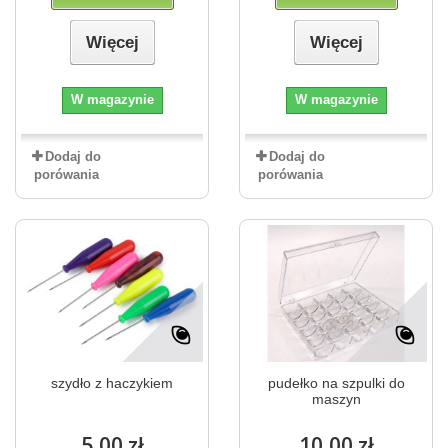
Więcej
Więcej
W magazynie
W magazynie
Dodaj do
Dodaj do
porówania
porówania
szydło z haczykiem
pudełko na szpulki do
maszyn
5,00 zł
10,00 zł