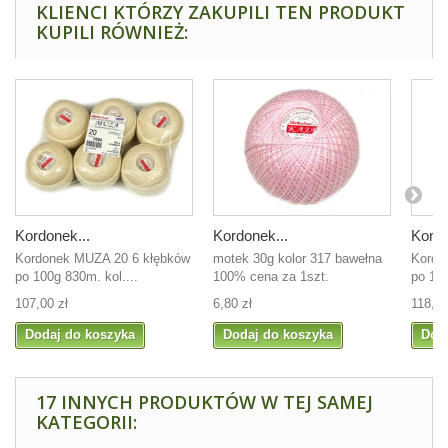
KLIENCI KTÓRZY ZAKUPILI TEN PRODUKT
KUPILI RÓWNIEŻ:
Kordonek...
Kordonek...
Kordo
Kordonek MUZA 20 6 kłębków
motek 30g kolor 317 bawełna
Kordo
po 100g 830m. kol....
100% cena za 1szt.
po 100
107,00 zł
6,80 zł
118,00
Dodaj do koszyka
Dodaj do koszyka
Dod
17 INNYCH PRODUKTÓW W TEJ SAMEJ
KATEGORII: