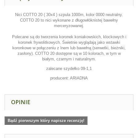
Nici COTTO 20
( 30x4 ) szpula 1000m, kolor 0000 neutralny.
COTTO 20 to nici wykonane z długowłóknistej bawełny
merceryzowanej.
Polecane są do tworzenia koronek koniakowskich, klockowych i
koronek frywolitkowych. Świetnie wyglądają jako wstawki
koronkowe w połączeniu z lnem lub bawełną (serwetki, bieżniki,
zasłony).
COTTO 20
dostępne są w 10 kolorach, w tym w
białym, czarnym i naturalnym.
zalecane szydełko 09-1,1
producent: ARIADNA
OPINIE
Bądź pierwszym który napisze recenzję!