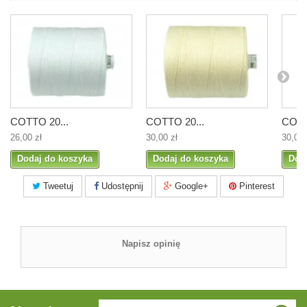
COTTO 20...
COTTO 20...
COTT
26,00 zł
30,00 zł
30,00 
Dodaj do koszyka
Dodaj do koszyka
Dod
Tweetuj
Udostępnij
Google+
Pinterest
Napisz opinię