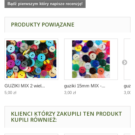
Bądź pierwszym który napisze recenzję!
PRODUKTY POWIĄZANE
GUZIKI MIX 2 wiel...
guziki 15mm MIX -...
guzik
5,00 zł
3,00 zł
3,00 z
KLIENCI KTÓRZY ZAKUPILI TEN PRODUKT
KUPILI RÓWNIEŻ: