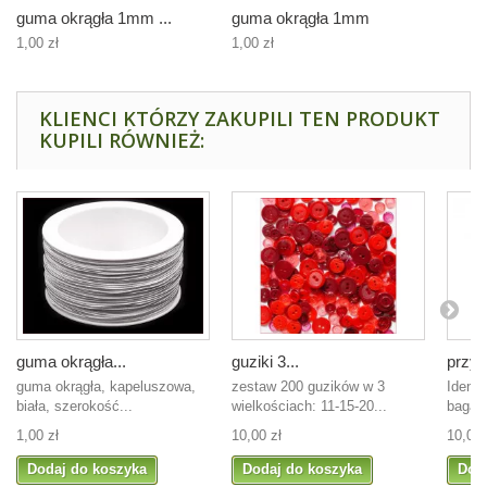
guma okrągła 1mm ...
guma okrągła 1mm
1,00 zł
1,00 zł
KLIENCI KTÓRZY ZAKUPILI TEN PRODUKT
KUPILI RÓWNIEŻ:
guma okrągła...
guziki 3...
przyw
guma okrągła, kapeluszowa,
zestaw 200 guzików w 3
Identy
biała, szerokość...
wielkościach: 11-15-20...
bagażu
1,00 zł
10,00 zł
10,00 
Dodaj do koszyka
Dodaj do koszyka
Dod