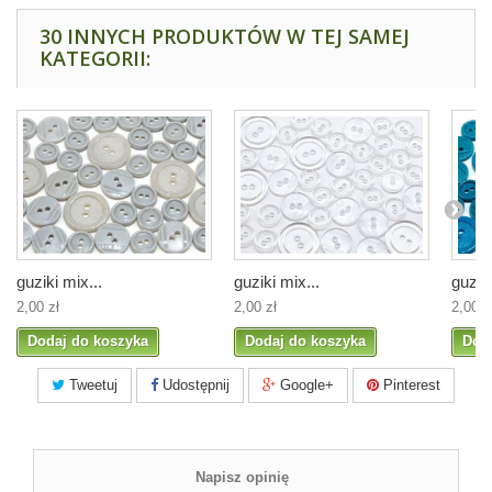
30 INNYCH PRODUKTÓW W TEJ SAMEJ
KATEGORII:
guziki mix...
guziki mix...
guziki
2,00 zł
2,00 zł
2,00 z
Dodaj do koszyka
Dodaj do koszyka
Dod
Tweetuj
Udostępnij
Google+
Pinterest
Napisz opinię