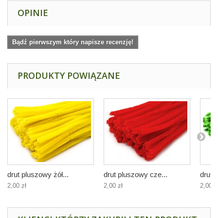
OPINIE
Bądź pierwszym który napisze recenzję!
PRODUKTY POWIĄZANE
drut pluszowy żół...
drut pluszowy cze...
drut 
2,00 zł
2,00 zł
2,00 z