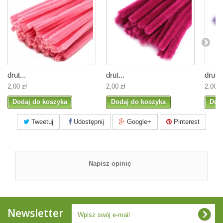
drut...
drut...
drut...
2,00 zł
2,00 zł
2,00 z
Dodaj do koszyka
Dodaj do koszyka
Dod
Tweetuj
Udostępnij
Google+
Pinterest
Napisz opinię
Newsletter