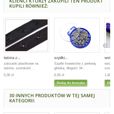
KLIENCI KTÓRZY ZAKUPILI TEN PRODUKT
KUPILI RÓWNIEŻ:
taśma z...
szpilki...
wstąż
zatrzaski plastikowe na
Szpilki krawieckie z perłową
wstążk
taśmie, szerokość...
główką długość 34...
szer.2
5,00 zł
6,00 zł
1,60 z
Dodaj do koszyka
Dod
30 INNYCH PRODUKTÓW W TEJ SAMEJ
KATEGORII: