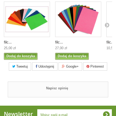
filc...
filc...
filc...
25,00 zł
27,00 zł
10,50 
Dodaj do koszyka
Dodaj do koszyka
Tweetuj
Udostępnij
Google+
Pinterest
Napisz opinię
Newsletter