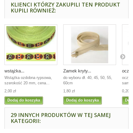
KLIENCI KTÓRZY ZAKUPILI TEN PRODUKT
KUPILI RÓWNIEŻ:
wstążka...
Zamek kryty...
oczy 
Wstążka ozdobna rypsowa,
do wyboru dł. 40, 45, 50, 55,
oczy 
szerokość 20 mm, cena...
60cm
samopr
2,00 zł
1,80 zł
0,20 z
Dodaj do koszyka
Dodaj do koszyka
Dod
29 INNYCH PRODUKTÓW W TEJ SAMEJ
KATEGORII: