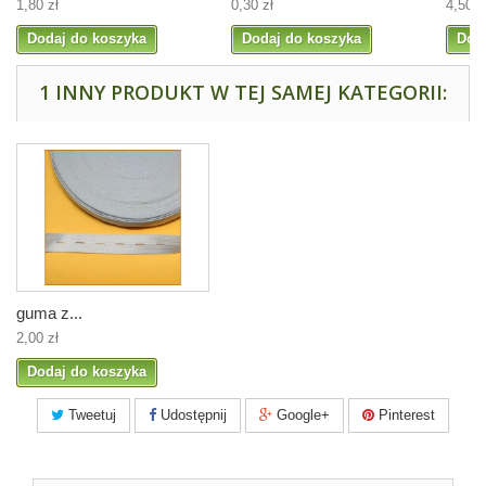
1,80 zł
0,30 zł
4,50 z
Dodaj do koszyka
Dodaj do koszyka
Dod
1 INNY PRODUKT W TEJ SAMEJ KATEGORII:
guma z...
2,00 zł
Dodaj do koszyka
Tweetuj
Udostępnij
Google+
Pinterest