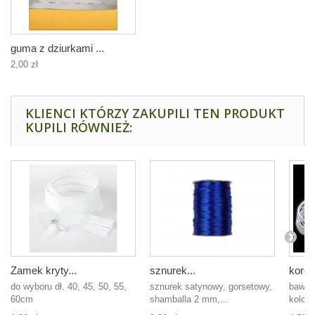
guma z dziurkami ...
2,00 zł
KLIENCI KTÓRZY ZAKUPILI TEN PRODUKT
KUPILI RÓWNIEŻ:
Zamek kryty...
sznurek...
koron
do wyboru dł. 40, 45, 50, 55,
sznurek satynowy, gorsetowy,
baweł
60cm
shamballa 2 mm,...
kolor b