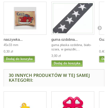
naszywka...
guma ozdobna...
Guzic
45x33 mm
guma płaska ozdobna, biało-
.
szara, w gwiazdki,...
0,30 zł
0,40 z
3,00 zł
Dodaj do koszyka
Dod
Dodaj do koszyka
30 INNYCH PRODUKTÓW W TEJ SAMEJ
KATEGORII: