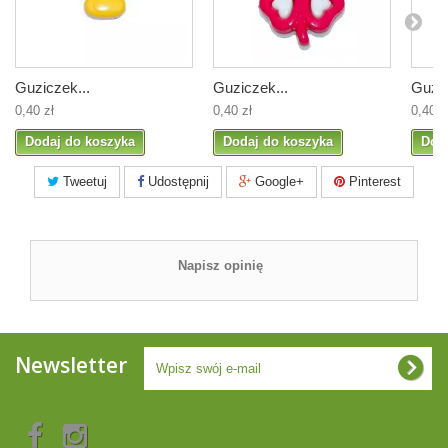
Guziczek...
Guziczek...
Guzic
0,40 zł
0,40 zł
0,40 z
Dodaj do koszyka
Dodaj do koszyka
Dod
Tweetuj
Udostępnij
Google+
Pinterest
Napisz opinię
Newsletter