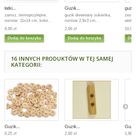
łatki...
Guzik...
guziki
zamsz, termoprzylepne,
guzik drewniany sukienka,
zesta
rozmiar: 11x14 cm, kolor...
rozmiar 2,9x3 cm,...
wielko
4,00 zł
2,00 zł
10,00 
Dodaj do koszyka
Dodaj do koszyka
Dod
16 INNYCH PRODUKTÓW W TEJ SAMEJ
KATEGORII:
Guzik...
Guzik...
Guzik
0,25 zł
2,00 zł
1,80 z