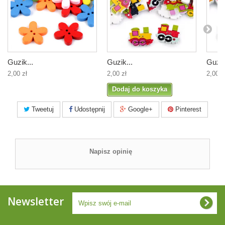
Guzik...
Guzik...
Guzik
2,00 zł
2,00 zł
2,00 z
Dodaj do koszyka
Tweetuj
Udostępnij
Google+
Pinterest
Napisz opinię
Newsletter