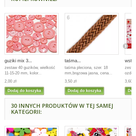
guziki mix 3...
taśma...
wstąż
zestaw 40 guzików, wielkość
taśma pleciona, szer. 18
zesta
11-15-20 mm, kolor...
mm,brązowa jasna, cena...
ozdobn
2,00 zł
3,50 zł
3,60 z
Dodaj do koszyka
Dodaj do koszyka
Dod
30 INNYCH PRODUKTÓW W TEJ SAMEJ
KATEGORII: