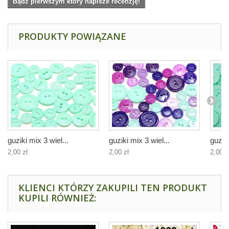
Bądź pierwszym który napisze recenzję!
PRODUKTY POWIĄZANE
guziki mix 3 wiel...
guziki mix 3 wiel...
guzik
2,00 zł
2,00 zł
2,00 z
KLIENCI KTÓRZY ZAKUPILI TEN PRODUKT
KUPILI RÓWNIEŻ: