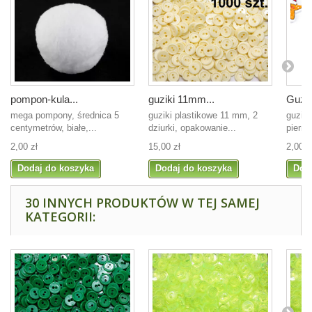
pompon-kula...
guziki 11mm...
Guzik
mega pompony, średnica 5
guziki plastikowe 11 mm, 2
guzik
centymetrów, białe,...
dziurki, opakowanie...
pierni
2,00 zł
15,00 zł
2,00 z
Dodaj do koszyka
Dodaj do koszyka
Dod
30 INNYCH PRODUKTÓW W TEJ SAMEJ
KATEGORII: