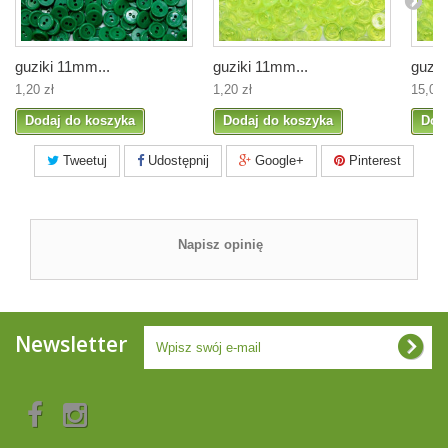
guziki 11mm...
guziki 11mm...
guzik
1,20 zł
1,20 zł
15,00 
Dodaj do koszyka
Dodaj do koszyka
Dod
Tweetuj
Udostępnij
Google+
Pinterest
Napisz opinię
Newsletter