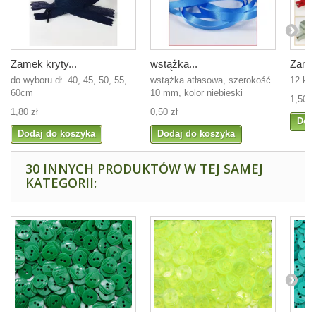
Zamek kryty...
wstążka...
Zamek
do wyboru dł. 40, 45, 50, 55,
wstążka atłasowa, szerokość
12 ko
60cm
10 mm, kolor niebieski
1,50 z
1,80 zł
0,50 zł
Dod
Dodaj do koszyka
Dodaj do koszyka
30 INNYCH PRODUKTÓW W TEJ SAMEJ
KATEGORII: