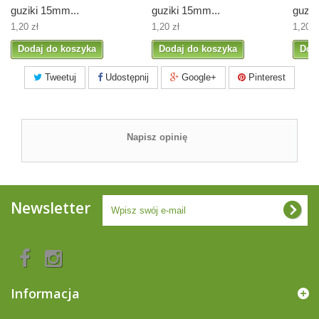
guziki 15mm...
guziki 15mm...
guzik
1,20 zł
1,20 zł
1,20 z
Dodaj do koszyka
Dodaj do koszyka
Dod
Tweetuj
Udostępnij
Google+
Pinterest
Napisz opinię
Newsletter
Informacja