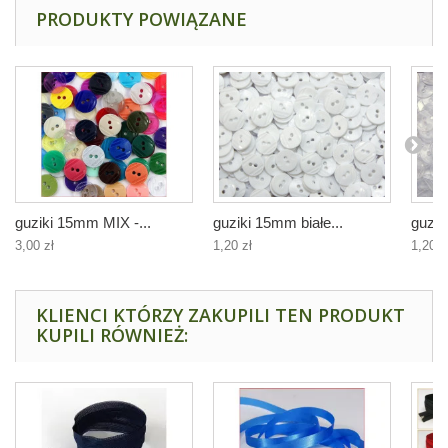
PRODUKTY POWIĄZANE
guziki 15mm MIX -...
guziki 15mm białe...
guzik
3,00 zł
1,20 zł
1,20 z
KLIENCI KTÓRZY ZAKUPILI TEN PRODUKT
KUPILI RÓWNIEŻ: