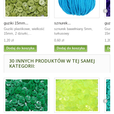
guziki 15mm...
sznurek...
guzik
Guziki plastikowe, wielkość
sznurek bawełniany 5mm,
Guziki
15mm, 2 dziurki,...
turkusowy
15mm, 
1,20 zł
0,60 zł
1,20 z
Dodaj do koszyka
Dodaj do koszyka
Dod
30 INNYCH PRODUKTÓW W TEJ SAMEJ
KATEGORII: