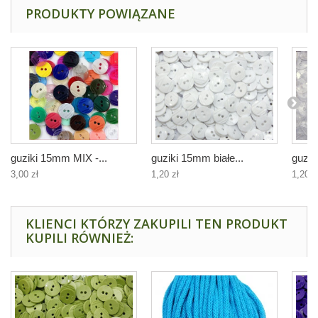
PRODUKTY POWIĄZANE
guziki 15mm MIX -...
guziki 15mm białe...
guzik
3,00 zł
1,20 zł
1,20 z
KLIENCI KTÓRZY ZAKUPILI TEN PRODUKT
KUPILI RÓWNIEŻ: