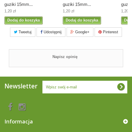
guziki 15mm...
guziki 15mm...
guzik
1,20 zł
1,20 zł
1,20 z
Dodaj do koszyka
Dodaj do koszyka
Dod
Tweetuj
Udostępnij
Google+
Pinterest
Napisz opinię
Newsletter
Informacja