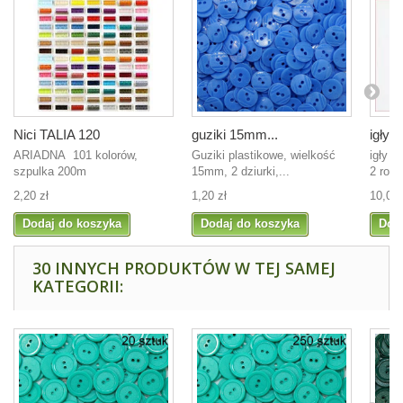
Nici TALIA 120
guziki 15mm...
igły...
ARIADNA 101 kolorów,
Guziki plastikowe, wielkość
igły 
szpulka 200m
15mm, 2 dziurki,...
2 rozm
2,20 zł
1,20 zł
10,00 
Dodaj do koszyka
Dodaj do koszyka
Dod
30 INNYCH PRODUKTÓW W TEJ SAMEJ
KATEGORII: