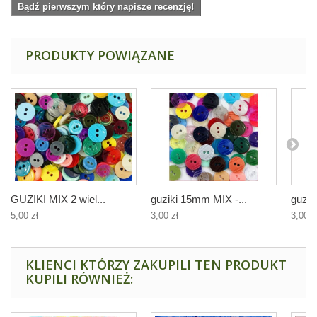
Bądź pierwszym który napisze recenzję!
PRODUKTY POWIĄZANE
GUZIKI MIX 2 wiel...
guziki 15mm MIX -...
guzik
5,00 zł
3,00 zł
3,00 z
KLIENCI KTÓRZY ZAKUPILI TEN PRODUKT
KUPILI RÓWNIEŻ: