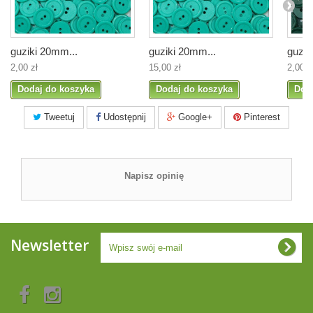
guziki 20mm...
guziki 20mm...
guzik
2,00 zł
15,00 zł
2,00 z
Dodaj do koszyka
Dodaj do koszyka
Dod
Tweetuj
Udostępnij
Google+
Pinterest
Napisz opinię
Newsletter