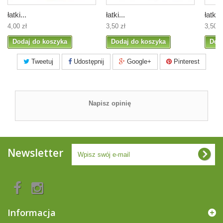
łatki...
łatki...
łatki..
4,00 zł
3,50 zł
3,50 z
Dodaj do koszyka
Dodaj do koszyka
Dod
Tweetuj
Udostępnij
Google+
Pinterest
Napisz opinię
Newsletter
Informacja