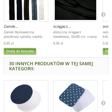
Zamek...
ściągacz...
wstąż
Zamek błyskawiczny
elstyczny ściągacz
wstąż
plastikowy spiralny zwykły...
bawełniany, 16x80 cm, czarny
kolor 
0,65 zł
9,00 zł
0,60 z
Dodaj do koszyka
Dod
30 INNYCH PRODUKTÓW W TEJ SAMEJ
KATEGORII: