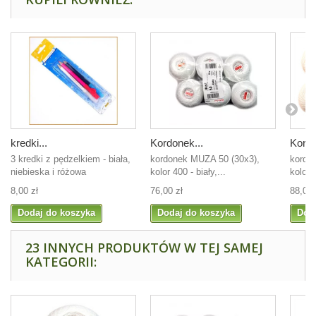
kredki...
Kordonek...
Kordo
3 kredki z pędzelkiem - biała,
kordonek MUZA 50 (30x3),
kordo
niebieska i różowa
kolor 400 - biały,...
kolor 
8,00 zł
76,00 zł
88,00 
Dodaj do koszyka
Dodaj do koszyka
Dod
23 INNYCH PRODUKTÓW W TEJ SAMEJ
KATEGORII: