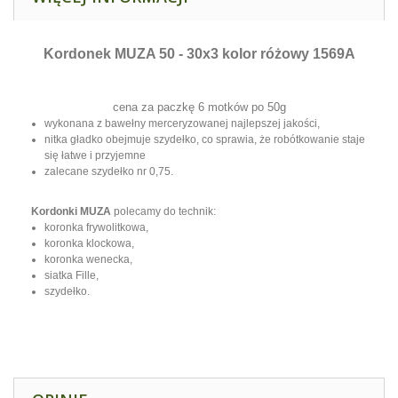
Kordonek MUZA 50 - 30x3 kolor różowy 1569A
cena za paczkę 6 motków po 50g
wykonana z bawełny merceryzowanej najlepszej jakości,
nitka gładko obejmuje szydełko, co sprawia, że robótkowanie staje
się łatwe i przyjemne
zalecane szydełko nr 0,75
.
Kordonki MUZA
polecamy do technik:
koronka frywolitkowa,
koronka klockowa,
koronka wenecka,
siatka Fille,
szydełko.