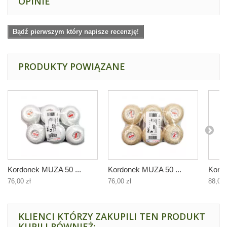
OPINIE
Bądź pierwszym który napisze recenzję!
PRODUKTY POWIĄZANE
Kordonek MUZA 50 ...
Kordonek MUZA 50 ...
Kordo
76,00 zł
76,00 zł
88,00 
KLIENCI KTÓRZY ZAKUPILI TEN PRODUKT
KUPILI RÓWNIEŻ: