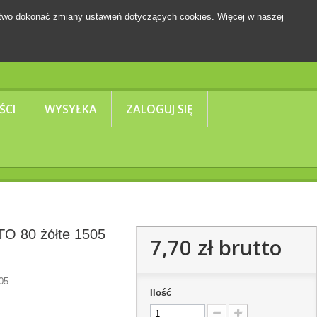
two dokonać zmiany ustawień dotyczących cookies. Więcej w naszej
Koszyk
(pusty)
ŚCI
WYSYŁKA
ZALOGUJ SIĘ
TO 80 żółte 1505
7,70 zł
brutto
05
Ilość