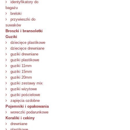
identyfikatory do
bagażu
breloki
przywieszki do
suwaków
Broszki i bransoletki
Guziki
dziecięce plastikowe
dziecięce drewniane
guziki drewniane
guziki plastikowe
guziki 11mm
guziki 15mm
guziki 20mm
guziki zestawy mix
guziki wizytowe
guziki pościelowe
zapięcia ozdobne
Pojemniki i opakowania
woreczki podarunkowe
Koraliki i cekiny
drewniane
plastikowe