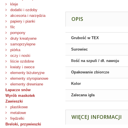
kleje
dodatki i ozdoby
akcesoria i narzędzia
OPIS
papiery i pianki
filc
pompony
Grubość w TEX
druty kreatywne
samoprzylepne
Surowiec
piórka
oczy i noski
Ilość na szpuli / dł. nawoju
liście ozdobne
kwiaty i owoce
Opakowanie zbiorcze
elementy biżuteryjne
elementy styropianowe
Kolor
elementy drewniane
Łapacze snów
Zalecana igła
Wyrób maskotek
Zawieszki
plastikowe
metalowe
WIĘCEJ INFORMACJI
frędzelki
Breloki, przywieszki