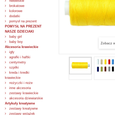
niebieskie
brokatowe
kolorowe
dodatki
pomysł na prezent
POMYSŁ NA PREZENT
NASZE DZIECIAKI
baby girl
baby boy
Zobacz 
Akcesoria krawieckie
igły
agrafki i haftki
centymetry
szpilki
kreda i kredki
krawieckie
nożyczki i noże
inne akcesoria
zestawy krawieckie
akcesoria dziewiarskie
Artykuły kreatywne
zestawy kreatywne
zestawy wstążek