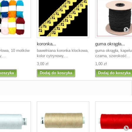
koronka...
guma okrągła...
ylowa, 10 motków
bawełniana koronka klockowa,
guma okrągła, kapel
,...
kolor cytrynowy,...
czarna, szerokość...
3,00 zł
1,00 zł
koszyka
Dodaj do koszyka
Dodaj do koszyka