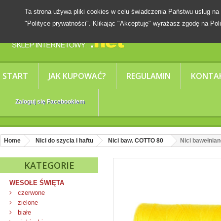
Ta strona używa pliki cookies w celu świadczenia Państwu usług
"Polityce prywatności". Klikając "Akceptuję" wyrażasz zgodę na Poli
START
JAK KUPOWAĆ?
REGULAMIN
KONTA
Zaloguj się Facebookiem
Home
Nici do szycia i haftu
Nici baw. COTTO 80
Nici bawełnia
KATEGORIE
WESOŁE ŚWIĘTA
czerwone
zielone
białe