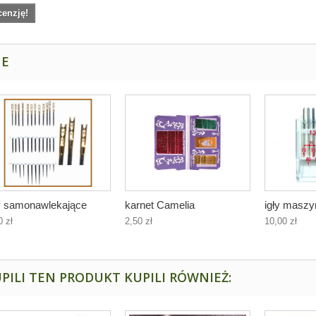
cenzję!
NE
ły samonawlekające
karnet Camelia
igły maszy
0 zł
2,50 zł
10,00 zł
PILI TEN PRODUKT KUPILI RÓWNIEŻ: