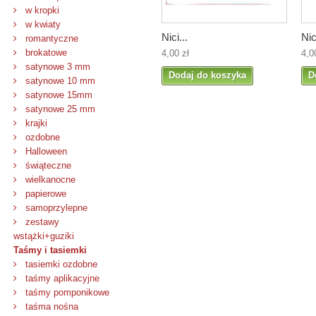
w kropki
w kwiaty
Nici...
Nic
romantyczne
brokatowe
4,00 zł
4,0
satynowe 3 mm
Dodaj do koszyka
D
satynowe 10 mm
satynowe 15mm
satynowe 25 mm
krajki
ozdobne
Halloween
świąteczne
wielkanocne
papierowe
samoprzylepne
zestawy
wstążki+guziki
Taśmy i tasiemki
tasiemki ozdobne
taśmy aplikacyjne
taśmy pomponikowe
taśma nośna