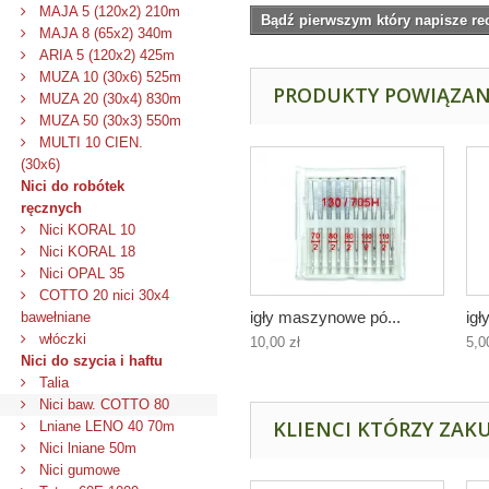
MAJA 5 (120x2) 210m
Bądź pierwszym który napisze re
MAJA 8 (65x2) 340m
ARIA 5 (120x2) 425m
MUZA 10 (30x6) 525m
PRODUKTY POWIĄZA
MUZA 20 (30x4) 830m
MUZA 50 (30x3) 550m
MULTI 10 CIEN.
(30x6)
Nici do robótek
ręcznych
Nici KORAL 10
Nici KORAL 18
Nici OPAL 35
COTTO 20 nici 30x4
igły maszynowe pó...
ig
bawełniane
włóczki
10,00 zł
5,0
Nici do szycia i haftu
Talia
Nici baw. COTTO 80
KLIENCI KTÓRZY ZAKU
Lniane LENO 40 70m
Nici lniane 50m
Nici gumowe