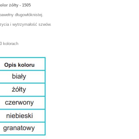
lor żółty - 1505
awełny długowłóknistej.
szycia i wytrzymałość szwów.
0 kolorach