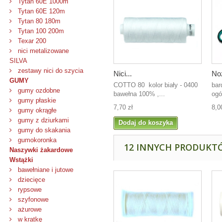
Tytan 60E 1000m
Tytan 60E 120m
Tytan 80 180m
Tytan 100 200m
Texar 200
nici metalizowane
SILVA
zestawy nici do szycia
Nici...
Noż
GUMY
COTTO 80 kolor biały - 0400
bar
gumy ozdobne
bawełna 100% ,...
ogó
gumy płaskie
7,70 zł
8,0
gumy okrągłe
gumy z dziurkami
Dodaj do koszyka
gumy do skakania
gumokoronka
12 INNYCH PRODUKTÓ
Naszywki żakardowe
Wstążki
bawełniane i jutowe
dziecięce
rypsowe
szyfonowe
ażurowe
w kratkę