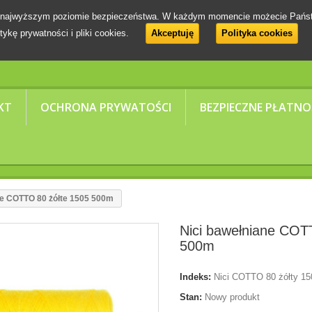
 na najwyższym poziomie bezpieczeństwa. W każdym momencie możecie Pańs
tykę prywatności i pliki cookies.
Akceptuję
Polityka cookies
KT
OCHRONA PRYWATOŚCI
BEZPIECZNE PŁATNO
ne COTTO 80 żółte 1505 500m
Nici bawełniane COT
500m
Indeks:
Nici COTTO 80 żółty 15
Stan:
Nowy produkt