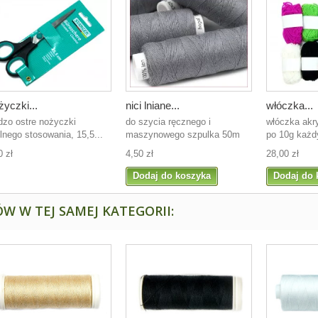
yczki...
nici lniane...
włóczka...
dzo ostre nożyczki
do szycia ręcznego i
włóczka akr
lnego stosowania, 15,5...
maszynowego szpulka 50m
po 10g każdy
0 zł
4,50 zł
28,00 zł
Dodaj do koszyka
Dodaj do 
W W TEJ SAMEJ KATEGORII: