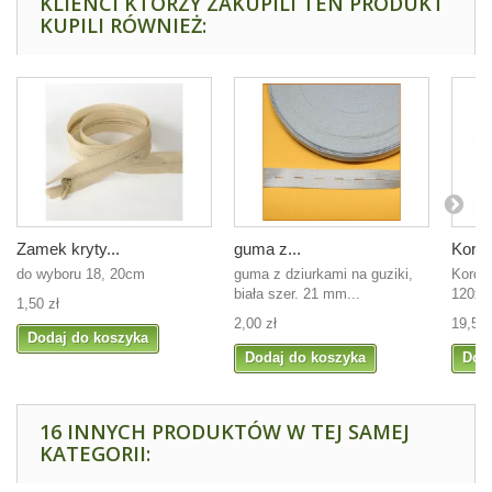
KLIENCI KTÓRZY ZAKUPILI TEN PRODUKT
KUPILI RÓWNIEŻ:
Zamek kryty...
guma z...
Kordo
do wyboru 18, 20cm
guma z dziurkami na guziki,
Kordon
biała szer. 21 mm...
120x2 
1,50 zł
2,00 zł
19,50 
Dodaj do koszyka
Dodaj do koszyka
Dod
16 INNYCH PRODUKTÓW W TEJ SAMEJ
KATEGORII: