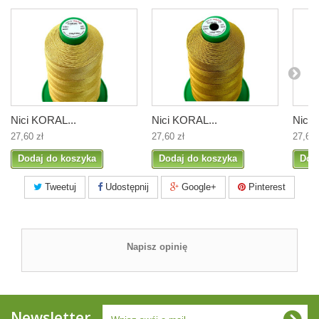
Nici KORAL...
Nici KORAL...
Nici 
27,60 zł
27,60 zł
27,60 
Dodaj do koszyka
Dodaj do koszyka
Dod
Tweetuj
Udostępnij
Google+
Pinterest
Napisz opinię
Newsletter