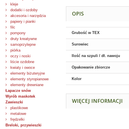
kleje
dodatki i ozdoby
OPIS
akcesoria i narzędzia
papiery i pianki
filc
Grubość w TEX
pompony
druty kreatywne
Surowiec
samoprzylepne
piórka
Ilość na szpuli / dł. nawoju
oczy i noski
liście ozdobne
Opakowanie zbiorcze
kwiaty i owoce
elementy biżuteryjne
Kolor
elementy styropianowe
elementy drewniane
Łapacze snów
Wyrób maskotek
WIĘCEJ INFORMACJI
Zawieszki
plastikowe
metalowe
frędzelki
Breloki, przywieszki