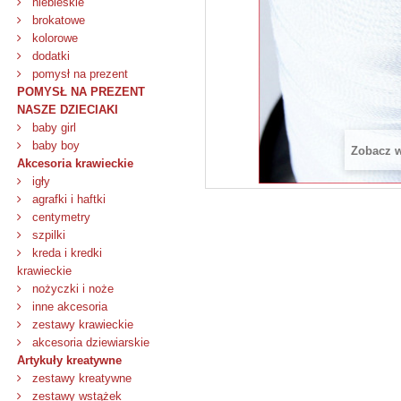
niebieskie
brokatowe
kolorowe
dodatki
pomysł na prezent
POMYSŁ NA PREZENT
NASZE DZIECIAKI
baby girl
baby boy
Zobacz 
Akcesoria krawieckie
igły
agrafki i haftki
centymetry
szpilki
kreda i kredki
krawieckie
nożyczki i noże
inne akcesoria
zestawy krawieckie
akcesoria dziewiarskie
Artykuły kreatywne
zestawy kreatywne
zestawy wstążek