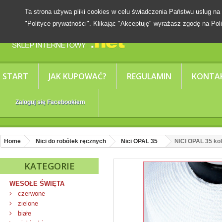
Ta strona używa pliki cookies w celu świadczenia Państwu usług
"Polityce prywatności". Klikając "Akceptuję" wyrażasz zgodę na Poli
START
JAK KUPOWAĆ?
REGULAMIN
KONTA
Zaloguj się Facebookiem
Home
Nici do robótek ręcznych
Nici OPAL 35
NICI OPAL 35 kol
KATEGORIE
WESOŁE ŚWIĘTA
czerwone
zielone
białe