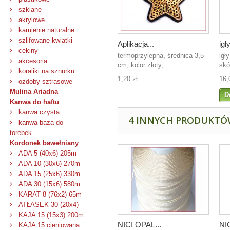
szklane
akrylowe
kamienie naturalne
szlifowane kwiatki
Aplikacja...
igły
cekiny
termoprzylepna, średnica 3,5
igł
akcesoria
cm, kolor złoty,...
skó
koraliki na sznurku
1,20 zł
16,
ozdoby sztrasowe
Mulina Ariadna
D
Kanwa do haftu
kanwa czysta
4 INNYCH PRODUKTÓW
kanwa-baza do
torebek
Kordonek bawełniany
ADA 5 (40x6) 205m
ADA 10 (30x6) 270m
ADA 15 (25x6) 330m
ADA 30 (15x6) 580m
KARAT 8 (76x2) 65m
ATŁASEK 30 (20x4)
KAJA 15 (15x3) 200m
NICI OPAL...
NI
KAJA 15 cieniowana