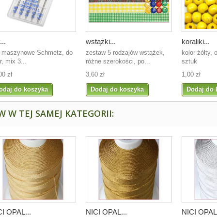
...
wstążki...
koraliki...
y maszynowe Schmetz, do
zestaw 5 rodzajów wstążek,
kolor żółty,
r, mix 3...
różne szerokości, po...
sztuk
00 zł
3,60 zł
1,00 zł
odaj do koszyka
Dodaj do koszyka
Dodaj do 
 W TEJ SAMEJ KATEGORII:
CI OPAL...
NICI OPAL...
NICI OPAL.