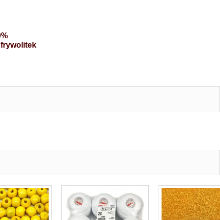
00%
 frywolitek