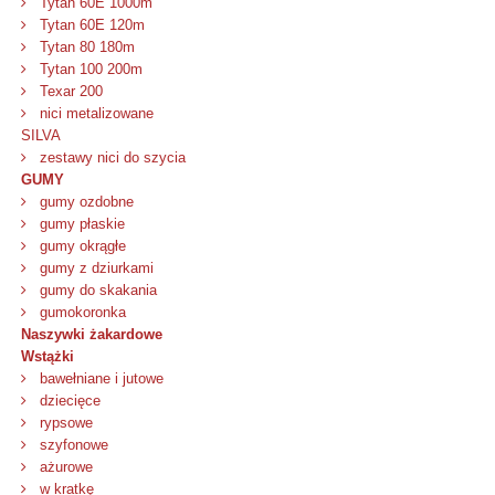
Tytan 60E 1000m
Tytan 60E 120m
Tytan 80 180m
Tytan 100 200m
Texar 200
nici metalizowane
SILVA
zestawy nici do szycia
GUMY
gumy ozdobne
gumy płaskie
gumy okrągłe
gumy z dziurkami
gumy do skakania
gumokoronka
Naszywki żakardowe
Wstążki
bawełniane i jutowe
dziecięce
rypsowe
szyfonowe
ażurowe
w kratkę