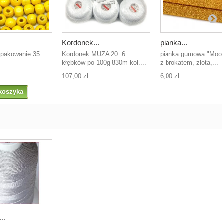
Kordonek...
pianka...
 opakowanie 35
Kordonek MUZA 20 6
pianka gumowa "Mo
kłębków po 100g 830m kol....
z brokatem, złota,...
107,00 zł
6,00 zł
koszyka
..