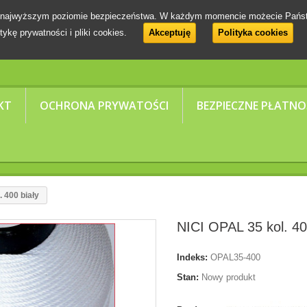
 na najwyższym poziomie bezpieczeństwa. W każdym momencie możecie Pańs
tykę prywatności i pliki cookies.
Akceptuję
Polityka cookies
KT
OCHRONA PRYWATOŚCI
BEZPIECZNE PŁATNO
. 400 biały
NICI OPAL 35 kol. 40
Indeks:
OPAL35-400
Stan:
Nowy produkt