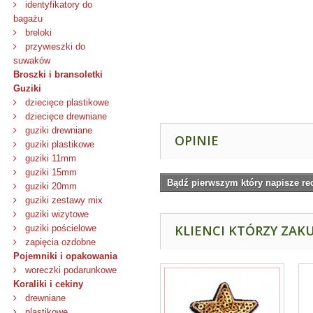
identyfikatory do
bagażu
breloki
przywieszki do
suwaków
Broszki i bransoletki
Guziki
dziecięce plastikowe
dziecięce drewniane
guziki drewniane
OPINIE
guziki plastikowe
guziki 11mm
guziki 15mm
Bądź pierwszym który napisze re
guziki 20mm
guziki zestawy mix
guziki wizytowe
KLIENCI KTÓRZY ZAKU
guziki pościelowe
zapięcia ozdobne
Pojemniki i opakowania
woreczki podarunkowe
Koraliki i cekiny
drewniane
plastikowe