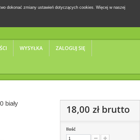
two dokonać zmiany ustawień dotyczących cookies. Więcej w naszej
Koszyk
(pusty)
ŚCI
WYSYŁKA
ZALOGUJ SIĘ
0 biały
18,00 zł
brutto
Ilość