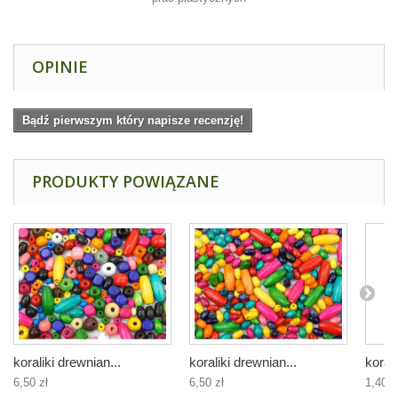
OPINIE
Bądź pierwszym który napisze recenzję!
PRODUKTY POWIĄZANE
koraliki drewnian...
koraliki drewnian...
korali
6,50 zł
6,50 zł
1,40 z