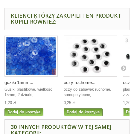
KLIENCI KTÓRZY ZAKUPILI TEN PRODUKT
KUPILI RÓWNIEŻ:
guziki 15mm...
oczy ruchome...
oczy 
Guziki plastikowe, wielkość
oczy do zabawek ruchome,
plast
15mm, 2 dziurki,...
samoprzylepne,...
z zaty
1,20 zł
0,25 zł
1,20 z
Dodaj do koszyka
Dodaj do koszyka
Dod
30 INNYCH PRODUKTÓW W TEJ SAMEJ
KATEGORII: