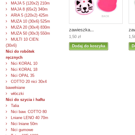
MAJA 5 (120x2) 210m
MAJA 8 (65x2) 340m
ARIA 5 (120x2) 425m
MUZA 10 (30x6) 525m
MUZA 20 (30x4) 830m
zawieszka...
zaw
MUZA 50 (30x3) 550m
1,50 zł
1,5
MULTI 10 CIEN.
(30x6)
Dodaj do koszyka
D
Nici do robótek
ręcznych
Nici KORAL 10
Nici KORAL 18
Nici OPAL 35
COTTO 20 nici 30x4
bawełniane
włóczki
Nici do szycia i haftu
Talia
Nici baw. COTTO 80
Lniane LENO 40 70m
Nici lniane 50m
Nici gumowe