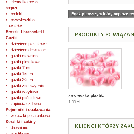
identyfikatory do
bagażu
breloki
Bądź pierwszym który napisze re
przywieszki do
suwaków
Broszki i bransoletki
PRODUKTY POWIĄZA
Guziki
dziecięce plastikowe
dziecięce drewniane
guziki drewniane
guziki plastikowe
guziki 11mm
guziki 15mm
guziki 20mm
guziki zestawy mix
guziki wizytowe
zawieszka plastik...
guziki pościelowe
1,00 zł
zapięcia ozdobne
Pojemniki i opakowania
woreczki podarunkowe
Koraliki i cekiny
KLIENCI KTÓRZY ZAKU
drewniane
plastikowe