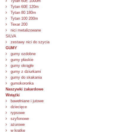
Tytan 60E 1000m
Tytan 60E 120m
Tytan 80 180m
Tytan 100 200m
Texar 200
nici metalizowane
SILVA
zestawy nici do szycia
GUMY
gumy ozdobne
gumy płaskie
gumy okrągłe
gumy z dziurkami
gumy do skakania
gumokoronka
Naszywki żakardowe
Wstążki
bawełniane i jutowe
dziecięce
rypsowe
szyfonowe
ażurowe
w kratkę