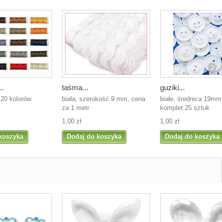
..
taśma...
guziki...
20 kolorów
biała, szerokość 9 mm, cena
białe, średnica 19mm
m
za 1 metr
komplet 25 sztuk
1,00 zł
1,00 zł
koszyka
Dodaj do koszyka
Dodaj do koszyka