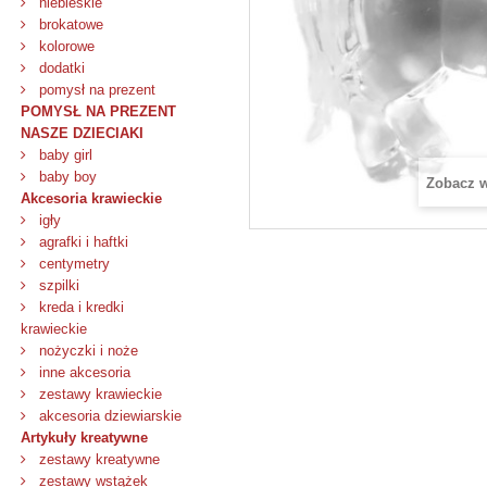
niebieskie
brokatowe
kolorowe
dodatki
pomysł na prezent
POMYSŁ NA PREZENT
NASZE DZIECIAKI
baby girl
baby boy
Zobacz 
Akcesoria krawieckie
igły
agrafki i haftki
centymetry
szpilki
kreda i kredki
krawieckie
nożyczki i noże
inne akcesoria
zestawy krawieckie
akcesoria dziewiarskie
Artykuły kreatywne
zestawy kreatywne
zestawy wstążek