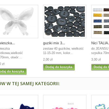
ieszka...
guziki mix 3...
Nici TALIA.
ieszka
zestaw 40 guzików, wielkość
do JEANSU 
stikowa,wielkość
11-15-20 mm, kolor...
szpulka 70
70mm, otwór:...
2,00 zł
3,00 zł
0 zł
Dodaj do koszyka
Dodaj do 
odaj do koszyka
W W TEJ SAMEJ KATEGORII: