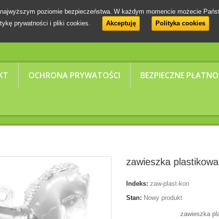
 na najwyższym poziomie bezpieczeństwa. W każdym momencie możecie Pańs
tykę prywatności i pliki cookies.
Akceptuję
Polityka cookies
KT
OCHRONA PRYWATOŚCI
BEZPIECZNE PŁATNO
zawieszka plastikowa
Indeks:
zaw-plast-kon
Stan:
Nowy produkt
zawieszka pl