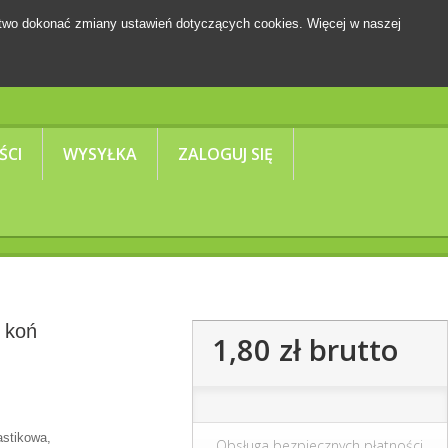
two dokonać zmiany ustawień dotyczących cookies. Więcej w naszej
Koszyk
(pusty)
ŚCI
WYSYŁKA
ZALOGUJ SIĘ
 koń
1,80 zł
brutto
astikowa,
Obsługa bezpiecznych płatności