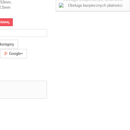
9x53mm,
 2,5mm
stawę,
dostępny
Google+