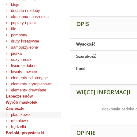
kleje
dodatki i ozdoby
akcesoria i narzędzia
OPIS
papiery i pianki
filc
pompony
druty kreatywne
Wysokość
samoprzylepne
piórka
Szerokość
oczy i noski
liście ozdobne
Ilość
kwiaty i owoce
elementy biżuteryjne
elementy styropianowe
elementy drewniane
WIĘCEJ INFORMACJI
Łapacze snów
Wyrób maskotek
Zawieszki
doskonała ozdoba d
plastikowe
metalowe
frędzelki
OPINIE
Breloki, przywieszki