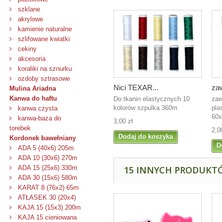
szklane
akrylowe
kamienie naturalne
szlifowane kwiatki
cekiny
akcesoria
koraliki na sznurku
ozdoby sztrasowe
Nici TEXAR...
zaw
Mulina Ariadna
Kanwa do haftu
Do tkanin elastycznych 10
zaw
kolorów szpulka 360m
pla
kanwa czysta
60x
kanwa-baza do
3,00 zł
torebek
2,0
Dodaj do koszyka
Kordonek bawełniany
D
ADA 5 (40x6) 205m
ADA 10 (30x6) 270m
ADA 15 (25x6) 330m
15 INNYCH PRODUKTÓ
ADA 30 (15x6) 580m
KARAT 8 (76x2) 65m
ATŁASEK 30 (20x4)
KAJA 15 (15x3) 200m
KAJA 15 cieniowana