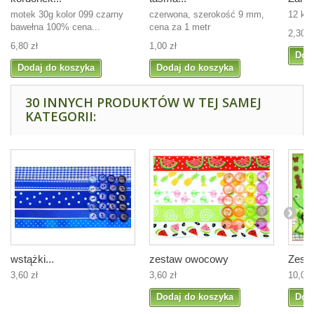
motek 30g kolor 099 czarny
czerwona, szerokość 9 mm,
12 ko
bawełna 100% cena...
cena za 1 metr
2,30 z
6,80 zł
1,00 zł
Dod
Dodaj do koszyka
Dodaj do koszyka
30 INNYCH PRODUKTÓW W TEJ SAMEJ
KATEGORII:
wstążki...
zestaw owocowy
Zesta
3,60 zł
3,60 zł
10,00 
Dodaj do koszyka
Dod