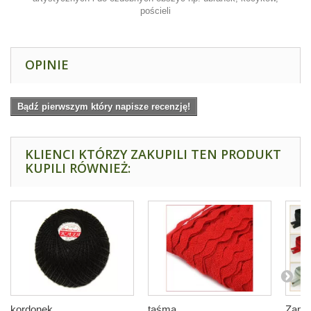
pościeli
OPINIE
Bądź pierwszym który napisze recenzję!
KLIENCI KTÓRZY ZAKUPILI TEN PRODUKT
KUPILI RÓWNIEŻ:
kordonek...
taśma...
Zamek