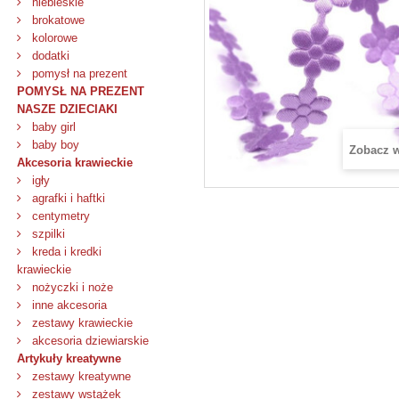
niebieskie
brokatowe
kolorowe
dodatki
pomysł na prezent
POMYSŁ NA PREZENT
NASZE DZIECIAKI
baby girl
baby boy
Zobacz 
Akcesoria krawieckie
igły
agrafki i haftki
centymetry
szpilki
kreda i kredki
krawieckie
nożyczki i noże
inne akcesoria
zestawy krawieckie
akcesoria dziewiarskie
Artykuły kreatywne
zestawy kreatywne
zestawy wstążek