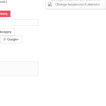
iatki)
stawę,
dostępny
Google+