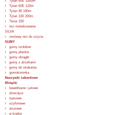
Tytan 60E 1000m
Tytan 60E 120m
Tytan 80 180m
Tytan 100 200m
Texar 200
nici metalizowane
SILVA
zestawy nici do szycia
GUMY
gumy ozdobne
gumy płaskie
gumy okrągłe
gumy z dziurkami
gumy do skakania
gumokoronka
Naszywki żakardowe
Wstążki
bawełniane i jutowe
dziecięce
rypsowe
szyfonowe
ażurowe
w kratkę