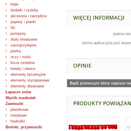
kleje
dodatki i ozdoby
akcesoria i narzędzia
WIĘCEJ INFORMACJI
papiery i pianki
filc
pompony
piękna taś
druty kreatywne
taśma aplikacyjna jest wspa
samoprzylepne
piórka
oczy i noski
liście ozdobne
OPINIE
kwiaty i owoce
elementy biżuteryjne
elementy styropianowe
Bądź pierwszym który napisze re
elementy drewniane
Łapacze snów
Wyrób maskotek
PRODUKTY POWIĄZA
Zawieszki
plastikowe
metalowe
frędzelki
Breloki, przywieszki