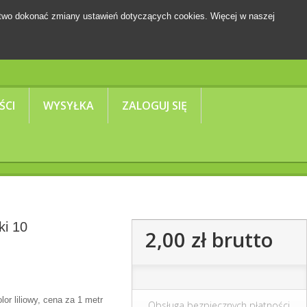
two dokonać zmiany ustawień dotyczących cookies. Więcej w naszej
Koszyk
(pusty)
ŚCI
WYSYŁKA
ZALOGUJ SIĘ
ki 10
2,00 zł
brutto
or liliowy, cena za 1 metr
Obsługa bezpiecznych płatności