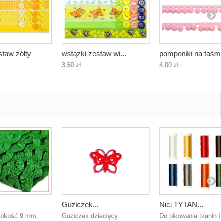
staw żółty
wstążki zestaw wi...
pomponiki na taśm.
3,60 zł
4,00 zł
Guziczek...
Nici TYTAN...
erokość 9 mm,
Guziczek dziecięcy
Do pikowania tkanin i