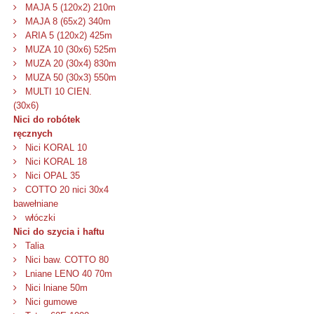
MAJA 5 (120x2) 210m
MAJA 8 (65x2) 340m
ARIA 5 (120x2) 425m
MUZA 10 (30x6) 525m
MUZA 20 (30x4) 830m
MUZA 50 (30x3) 550m
MULTI 10 CIEN.
(30x6)
Nici do robótek
ręcznych
Nici KORAL 10
Nici KORAL 18
Nici OPAL 35
COTTO 20 nici 30x4
bawełniane
włóczki
Nici do szycia i haftu
Talia
Nici baw. COTTO 80
Lniane LENO 40 70m
Nici lniane 50m
Nici gumowe