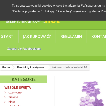
Ta strona używa pliki cookies w celu świadczenia Państwu usług
"Polityce prywatności". Klikając "Akceptuję" wyrażasz zgodę na Poli
START
JAK KUPOWAĆ?
REGULAMIN
KONTA
Zaloguj się Facebookiem
Home
Produkty kreatywne
taśma ozdobna kwiatki 10
KATEGORIE
WESOŁE ŚWIĘTA
czerwone
zielone
białe