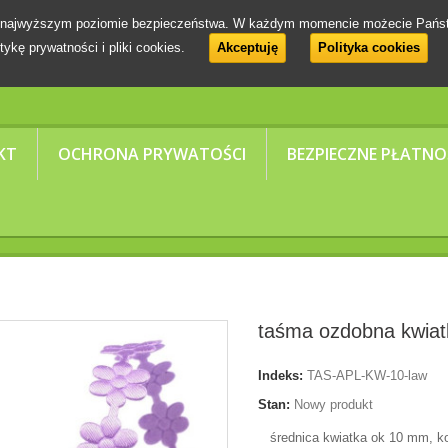
 na najwyższym poziomie bezpieczeństwa. W każdym momencie możecie Pańs
tykę prywatności i pliki cookies.
Akceptuję
Polityka cookies
KT
OCHRONA PRYWATOŚCI
BEZPIECZNE PŁATNO
taśma ozdobna kwiat
Indeks:
TAS-APL-KW-10-law
Stan:
Nowy produkt
średnica kwiatka ok 10 mm, kol