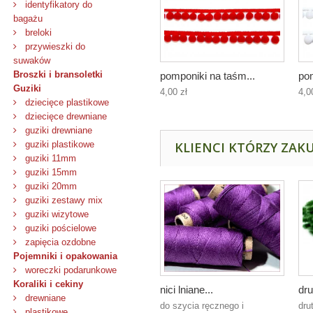
identyfikatory do
bagażu
breloki
przywieszki do
suwaków
Broszki i bransoletki
pomponiki na taśm...
pom
Guziki
4,00 zł
4,0
dziecięce plastikowe
dziecięce drewniane
guziki drewniane
guziki plastikowe
KLIENCI KTÓRZY ZAKU
guziki 11mm
guziki 15mm
guziki 20mm
guziki zestawy mix
guziki wizytowe
guziki pościelowe
zapięcia ozdobne
Pojemniki i opakowania
woreczki podarunkowe
Koraliki i cekiny
nici lniane...
dru
drewniane
do szycia ręcznego i
dru
plastikowe