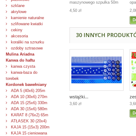
maszynowego szpulka 50m
opa
szklane
4,50 zł
2,0
akrylowe
kamienie naturalne
D
szlifowane kwiatki
cekiny
30 INNYCH PRODUKTÓ
akcesoria
koraliki na sznurku
ozdoby sztrasowe
Mulina Ariadna
Kanwa do haftu
kanwa czysta
kanwa-baza do
torebek
Kordonek bawełniany
ADA 5 (40x6) 205m
wstążki...
ze
ADA 10 (30x6) 270m
ADA 15 (25x6) 330m
3,60 zł
3,6
ADA 30 (15x6) 580m
D
KARAT 8 (76x2) 65m
ATŁASEK 30 (20x4)
KAJA 15 (15x3) 200m
KAJA 15 cieniowana