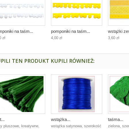
poniki na taśm...
pomponiki na taśm...
wstążki ze
0 zł
4,00 zł
3,60 zł
PILI TEN PRODUKT KUPILI RÓWNIEŻ:
t...
wstążka...
taśma...
ty pluszowe, kreatywne,
wstążka satynowa, szerokość
zielona, sz