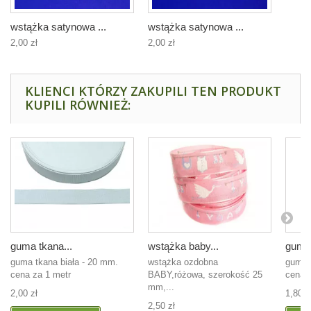
wstążka satynowa ...
wstążka satynowa ...
2,00 zł
2,00 zł
KLIENCI KTÓRZY ZAKUPILI TEN PRODUKT
KUPILI RÓWNIEŻ:
guma tkana...
wstążka baby...
guma 
guma tkana biała - 20 mm.
wstążka ozdobna
guma 
cena za 1 metr
BABY,różowa, szerokość 25
cena 
mm,...
2,00 zł
1,80 z
2,50 zł