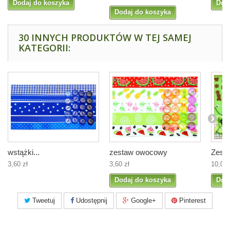
Dodaj do koszyka
Dod
Dodaj do koszyka
30 INNYCH PRODUKTÓW W TEJ SAMEJ
KATEGORII:
wstążki...
zestaw owocowy
Zesta
3,60 zł
3,60 zł
10,00 
Dodaj do koszyka
Dod
Tweetuj
Udostępnij
Google+
Pinterest