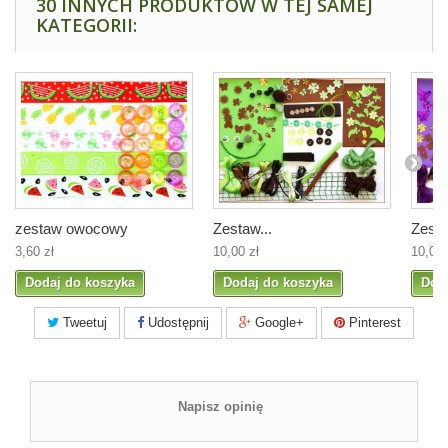
30 INNYCH PRODUKTÓW W TEJ SAMEJ
KATEGORII:
zestaw owocowy
Zestaw...
Zesta
3,60 zł
10,00 zł
10,00 
Dodaj do koszyka
Dodaj do koszyka
Dod
Tweetuj
Udostępnij
Google+
Pinterest
Napisz opinię