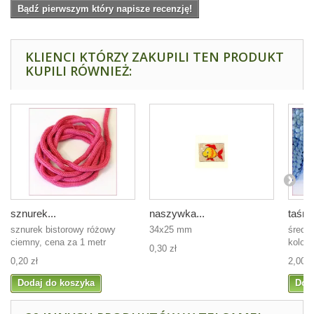
Bądź pierwszym który napisze recenzję!
KLIENCI KTÓRZY ZAKUPILI TEN PRODUKT
KUPILI RÓWNIEŻ:
sznurek...
naszywka...
taśma
sznurek bistorowy różowy
34x25 mm
średni
ciemny, cena za 1 metr
kolor n
0,30 zł
0,20 zł
2,00 z
Dodaj do koszyka
Dod