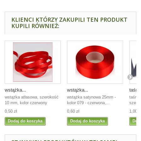
KLIENCI KTÓRZY ZAKUPILI TEN PRODUKT
KUPILI RÓWNIEŻ:
wstążka...
wstążka...
taśma
wstążka atłasowa, szerokość
wstążka satynowa 25mm -
taśma
10 mm, kolor czerwony
kolor 079 - czerwona,...
szer. 
0,50 zł
0,60 zł
1,00 z
Dodaj do koszyka
Dodaj do koszyka
Dod