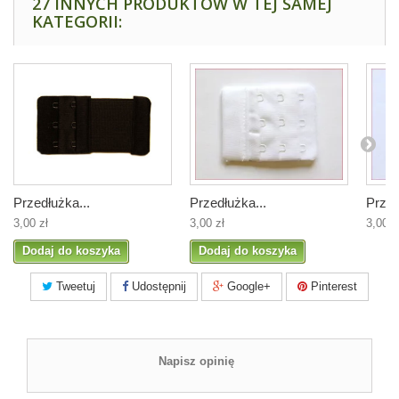
27 INNYCH PRODUKTÓW W TEJ SAMEJ
KATEGORII:
Przedłużka...
Przedłużka...
Przed
3,00 zł
3,00 zł
3,00 z
Dodaj do koszyka
Dodaj do koszyka
Tweetuj
Udostępnij
Google+
Pinterest
Napisz opinię