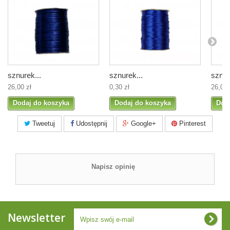
sznurek...
sznurek...
sznur
26,00 zł
0,30 zł
26,00 
Dodaj do koszyka
Dodaj do koszyka
Dod
Tweetuj
Udostępnij
Google+
Pinterest
Napisz opinię
Newsletter