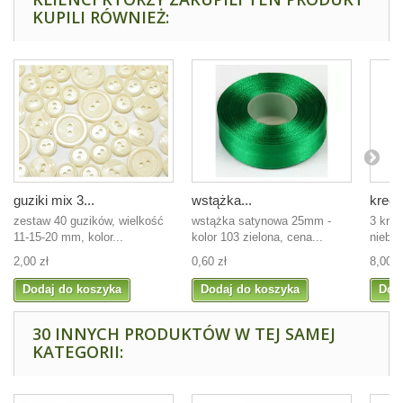
KUPILI RÓWNIEŻ:
guziki mix 3...
wstążka...
kredki
zestaw 40 guzików, wielkość
wstążka satynowa 25mm -
3 kred
11-15-20 mm, kolor...
kolor 103 zielona, cena...
niebie
2,00 zł
0,60 zł
8,00 z
Dodaj do koszyka
Dodaj do koszyka
Dod
30 INNYCH PRODUKTÓW W TEJ SAMEJ
KATEGORII: