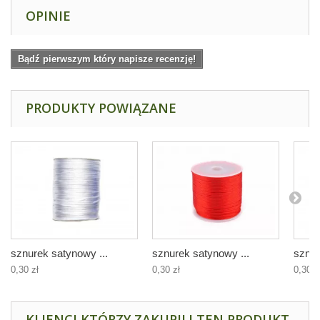
OPINIE
Bądź pierwszym który napisze recenzję!
PRODUKTY POWIĄZANE
sznurek satynowy ...
sznurek satynowy ...
sznur
0,30 zł
0,30 zł
0,30 z
KLIENCI KTÓRZY ZAKUPILI TEN PRODUKT