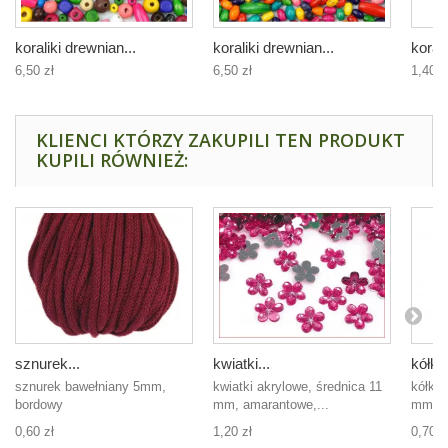
koraliki drewnian...
koraliki drewnian...
korali
6,50 zł
6,50 zł
1,40 z
KLIENCI KTÓRZY ZAKUPILI TEN PRODUKT
KUPILI RÓWNIEŻ:
sznurek...
kwiatki...
kółko.
sznurek bawełniany 5mm,
kwiatki akrylowe, średnica 11
kółko 
bordowy
mm, amarantowe,...
mm, ko
0,60 zł
1,20 zł
0,70 z