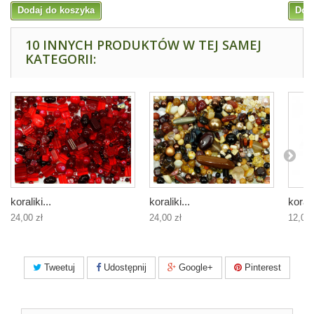
Dodaj do koszyka
Dod
10 INNYCH PRODUKTÓW W TEJ SAMEJ
KATEGORII:
koraliki...
koraliki...
koralik
24,00 zł
24,00 zł
12,00 
Tweetuj
Udostępnij
Google+
Pinterest