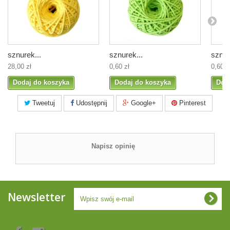
sznurek...
sznurek...
sznur
28,00 zł
0,60 zł
0,60 z
Dodaj do koszyka
Dodaj do koszyka
Dod
Tweetuj
Udostępnij
Google+
Pinterest
Napisz opinię
Newsletter