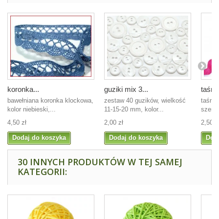
koronka...
guziki mix 3...
taśma
bawełniana koronka klockowa,
zestaw 40 guzików, wielkość
taśma
kolor niebieski,...
11-15-20 mm, kolor...
szero
4,50 zł
2,00 zł
2,50 z
Dodaj do koszyka
Dodaj do koszyka
Dod
30 INNYCH PRODUKTÓW W TEJ SAMEJ
KATEGORII: