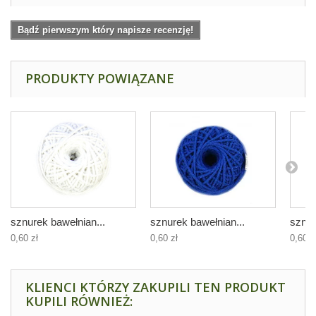
Bądź pierwszym który napisze recenzję!
PRODUKTY POWIĄZANE
sznurek bawełnian...
sznurek bawełnian...
sznur
0,60 zł
0,60 zł
0,60 z
KLIENCI KTÓRZY ZAKUPILI TEN PRODUKT
KUPILI RÓWNIEŻ: