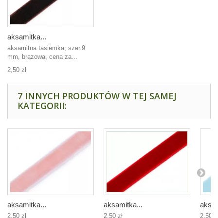
aksamitka...
aksamitna tasiemka, szer.9
mm, brązowa, cena za...
2,50 zł
7 INNYCH PRODUKTÓW W TEJ SAMEJ
KATEGORII:
aksamitka...
aksamitka...
aksam
2,50 zł
2,50 zł
2,50 z