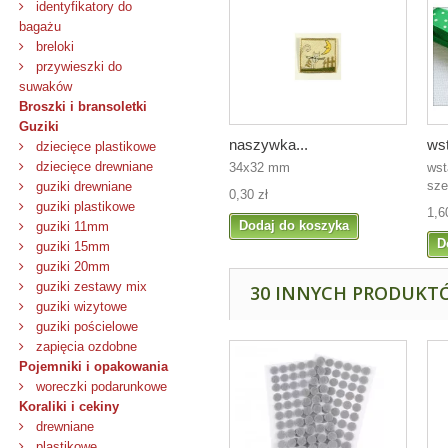
identyfikatory do
bagażu
breloki
przywieszki do
suwaków
Broszki i bransoletki
Guziki
naszywka...
wst
dziecięce plastikowe
dziecięce drewniane
34x32 mm
wst
sze
guziki drewniane
0,30 zł
guziki plastikowe
1,6
Dodaj do koszyka
guziki 11mm
D
guziki 15mm
guziki 20mm
guziki zestawy mix
30 INNYCH PRODUKTÓ
guziki wizytowe
guziki pościelowe
zapięcia ozdobne
Pojemniki i opakowania
woreczki podarunkowe
Koraliki i cekiny
drewniane
plastikowe