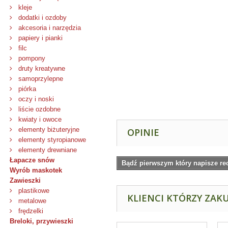
kleje
dodatki i ozdoby
akcesoria i narzędzia
papiery i pianki
filc
pompony
druty kreatywne
samoprzylepne
piórka
oczy i noski
liście ozdobne
kwiaty i owoce
elementy biżuteryjne
OPINIE
elementy styropianowe
elementy drewniane
Łapacze snów
Bądź pierwszym który napisze re
Wyrób maskotek
Zawieszki
plastikowe
KLIENCI KTÓRZY ZAKU
metalowe
frędzelki
Breloki, przywieszki