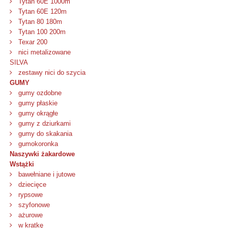
Tytan 60E 1000m
Tytan 60E 120m
Tytan 80 180m
Tytan 100 200m
Texar 200
nici metalizowane
SILVA
zestawy nici do szycia
GUMY
gumy ozdobne
gumy płaskie
gumy okrągłe
gumy z dziurkami
gumy do skakania
gumokoronka
Naszywki żakardowe
Wstążki
bawełniane i jutowe
dziecięce
rypsowe
szyfonowe
ażurowe
w kratkę