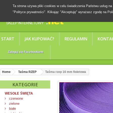
Ta strona używa pliki cookies w celu świadczenia Państwu usług
"Polityce prywatności". Klikając "Akceptuję" wyrażasz zgodę na Poli
START
JAK KUPOWAĆ?
REGULAMIN
KONTA
Zaloguj się Facebookiem
Home
Taśma RZEP
Taśma rzep 16 mm fioletowa
KATEGORIE
WESOŁE ŚWIĘTA
czerwone
zielone
białe