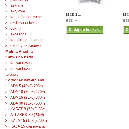
szklane
akrylowe
rzep z...
rze
kamienie naturalne
6,00 zł
6,0
szlifowane kwiatki
cekiny
Dodaj do koszyka
D
akcesoria
koraliki na sznurku
ozdoby sztrasowe
Mulina Ariadna
Kanwa do haftu
kanwa czysta
kanwa-baza do
torebek
Kordonek bawełniany
ADA 5 (40x6) 205m
ADA 10 (30x6) 270m
ADA 15 (25x6) 330m
ADA 30 (15x6) 580m
KARAT 8 (76x2) 65m
ATŁASEK 30 (20x4)
KAJA 15 (15x3) 200m
KAJA 15 cieniowana