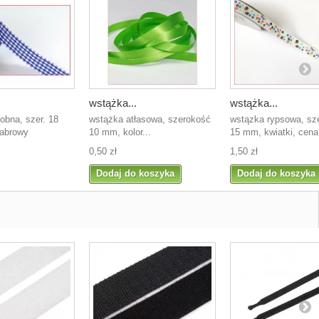
wstążka...
wstążka...
obna, szer. 18
wstążka atłasowa, szerokość
wstązka rypsowa, sz
habrowy
10 mm, kolor...
15 mm, kwiatki, cena.
0,50 zł
1,50 zł
Dodaj do koszyka
Dodaj do koszyka