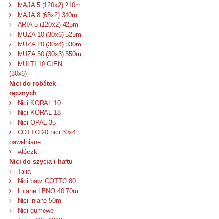
MAJA 5 (120x2) 210m
MAJA 8 (65x2) 340m
ARIA 5 (120x2) 425m
MUZA 10 (30x6) 525m
MUZA 20 (30x4) 830m
MUZA 50 (30x3) 550m
MULTI 10 CIEN.
(30x6)
Nici do robótek
ręcznych
Nici KORAL 10
Nici KORAL 18
Nici OPAL 35
COTTO 20 nici 30x4
bawełniane
włóczki
Nici do szycia i haftu
Talia
Nici baw. COTTO 80
Lniane LENO 40 70m
Nici lniane 50m
Nici gumowe