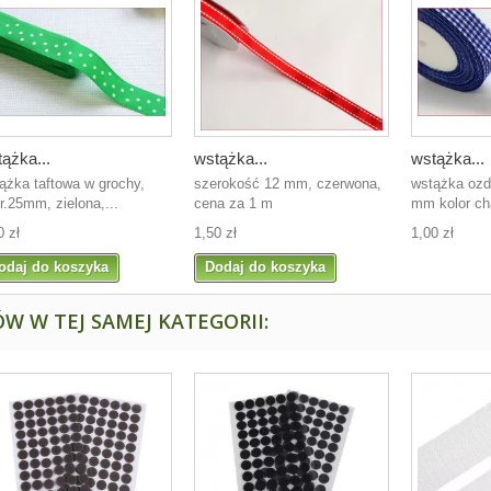
ążka...
wstążka...
wstążka...
ążka taftowa w grochy,
szerokość 12 mm, czerwona,
wstążka ozd
r.25mm, zielona,...
cena za 1 m
mm kolor c
0 zł
1,50 zł
1,00 zł
odaj do koszyka
Dodaj do koszyka
W W TEJ SAMEJ KATEGORII: