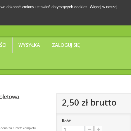
two dokonać zmiany ustawień dotyczących cookies. Więcej w naszej
Koszyk
(pusty)
ŚCI
WYSYŁKA
ZALOGUJ SIĘ
oletowa
2,50 zł
brutto
Ilość
 cena za 1 metr kompletu