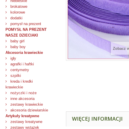
niebieskie
brokatowe
kolorowe
dodatki
pomysł na prezent
POMYSŁ NA PREZENT
NASZE DZIECIAKI
baby girl
baby boy
Zobacz 
Akcesoria krawieckie
igły
agrafki i haftki
centymetry
szpilki
kreda i kredki
krawieckie
nożyczki i noże
inne akcesoria
zestawy krawieckie
akcesoria dziewiarskie
Artykuły kreatywne
WIĘCEJ INFORMACJI
zestawy kreatywne
zestawy wstążek