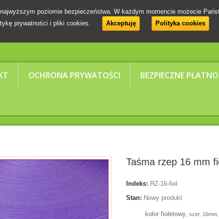
 na najwyższym poziomie bezpieczeństwa. W każdym momencie możecie Pańs
tykę prywatności i pliki cookies.
Akceptuję
Polityka cookies
KT
OCHRONA PRYWATOŚCI
BEZPIECZNE PŁATNO
Taśma rzep 16 mm fi
Indeks:
RZ-16-fiol
Stan:
Nowy produkt
kolor fioletowy,
szer. 16mm,