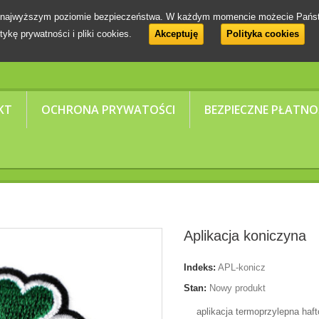
 na najwyższym poziomie bezpieczeństwa. W każdym momencie możecie Pańs
tykę prywatności i pliki cookies.
Akceptuję
Polityka cookies
KT
OCHRONA PRYWATOŚCI
BEZPIECZNE PŁATNO
Aplikacja koniczyna
Indeks:
APL-konicz
Stan:
Nowy produkt
aplikacja termoprzylepna haf