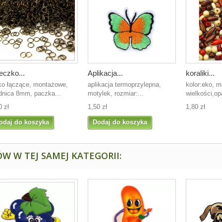
eczko...
Aplikacja...
koraliki...
ko łączące, montażowe,
aplikacja termoprzylepna,
kolor:eko, m
dnica 8mm, paczka...
motylek, rozmiar:...
wielkości,op
0 zł
1,50 zł
1,80 zł
odaj do koszyka
Dodaj do koszyka
W W TEJ SAMEJ KATEGORII: