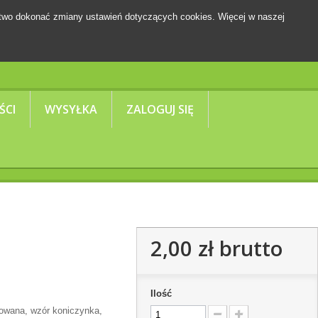
two dokonać zmiany ustawień dotyczących cookies. Więcej w naszej
Koszyk
(pusty)
ŚCI
WYSYŁKA
ZALOGUJ SIĘ
2,00 zł
brutto
Ilość
towana, wzór koniczynka,