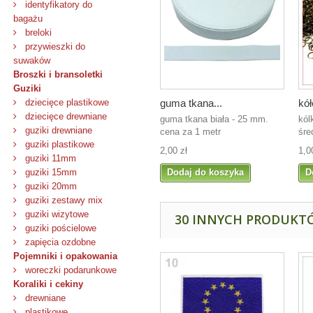
identyfikatory do
bagażu
breloki
przywieszki do
suwaków
Broszki i bransoletki
Guziki
guma tkana...
kół
dziecięce plastikowe
dziecięce drewniane
guma tkana biała - 25 mm.
kól
guziki drewniane
cena za 1 metr
śre
guziki plastikowe
2,00 zł
1,0
guziki 11mm
Dodaj do koszyka
D
guziki 15mm
guziki 20mm
guziki zestawy mix
guziki wizytowe
30 INNYCH PRODUKTÓ
guziki pościelowe
zapięcia ozdobne
Pojemniki i opakowania
woreczki podarunkowe
Koraliki i cekiny
drewniane
plastikowe