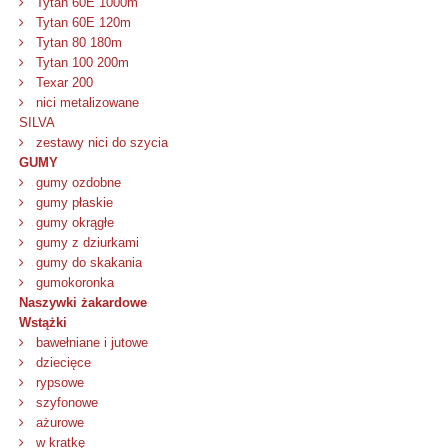
Tytan 60E 1000m
Tytan 60E 120m
Tytan 80 180m
Tytan 100 200m
Texar 200
nici metalizowane
SILVA
zestawy nici do szycia
GUMY
gumy ozdobne
gumy płaskie
gumy okrągłe
gumy z dziurkami
gumy do skakania
gumokoronka
Naszywki żakardowe
Wstążki
bawełniane i jutowe
dziecięce
rypsowe
szyfonowe
ażurowe
w kratkę