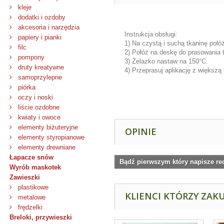
kleje
dodatki i ozdoby
akcesoria i narzędzia
Instrukcja obsługi:
papiery i pianki
1) Na czystą i suchą tkaninę połó
filc
2) Połóż na deskę do prasowania t
pompony
3) Żelazko nastaw na 150°C.
druty kreatywne
4) Przeprasuj aplikację z większą
samoprzylepne
piórka
oczy i noski
liście ozdobne
kwiaty i owoce
elementy biżuteryjne
OPINIE
elementy styropianowe
elementy drewniane
Łapacze snów
Bądź pierwszym który napisze re
Wyrób maskotek
Zawieszki
plastikowe
KLIENCI KTÓRZY ZAKU
metalowe
frędzelki
Breloki, przywieszki