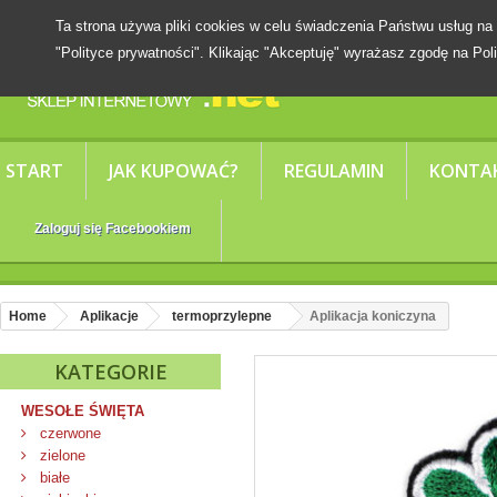
Ta strona używa pliki cookies w celu świadczenia Państwu usług
"Polityce prywatności". Klikając "Akceptuję" wyrażasz zgodę na Poli
START
JAK KUPOWAĆ?
REGULAMIN
KONTA
Zaloguj się Facebookiem
Home
Aplikacje
termoprzylepne
Aplikacja koniczyna
KATEGORIE
WESOŁE ŚWIĘTA
czerwone
zielone
białe