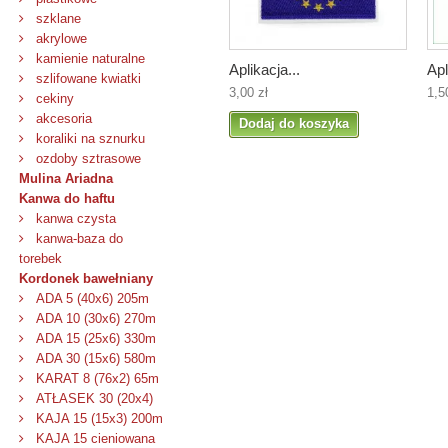
szklane
akrylowe
kamienie naturalne
Aplikacja...
Apl
szlifowane kwiatki
3,00 zł
1,5
cekiny
akcesoria
Dodaj do koszyka
koraliki na sznurku
ozdoby sztrasowe
Mulina Ariadna
Kanwa do haftu
kanwa czysta
kanwa-baza do
torebek
Kordonek bawełniany
ADA 5 (40x6) 205m
ADA 10 (30x6) 270m
ADA 15 (25x6) 330m
ADA 30 (15x6) 580m
KARAT 8 (76x2) 65m
ATŁASEK 30 (20x4)
KAJA 15 (15x3) 200m
KAJA 15 cieniowana