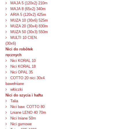
MAJA 5 (120x2) 210m
MAJA 8 (65x2) 340m
ARIA 5 (120x2) 425m
MUZA 10 (30x6) 525m
MUZA 20 (30x4) 830m
MUZA 50 (30x3) 550m
MULTI 10 CIEN.
(30x6)
Nici do robótek
ręcznych
Nici KORAL 10
Nici KORAL 18
Nici OPAL 35
COTTO 20 nici 30x4
bawełniane
włóczki
Nici do szycia i haftu
Talia
Nici baw. COTTO 80
Lniane LENO 40 70m
Nici lniane 50m
Nici gumowe