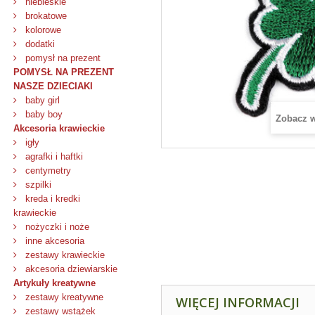
niebieskie
brokatowe
kolorowe
dodatki
pomysł na prezent
POMYSŁ NA PREZENT
NASZE DZIECIAKI
baby girl
baby boy
Zobacz 
Akcesoria krawieckie
igły
agrafki i haftki
centymetry
szpilki
kreda i kredki
krawieckie
nożyczki i noże
inne akcesoria
zestawy krawieckie
akcesoria dziewiarskie
Artykuły kreatywne
zestawy kreatywne
WIĘCEJ INFORMACJI
zestawy wstążek