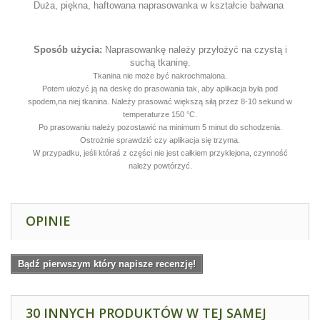
Duża, piękna, haftowana naprasowanka w kształcie bałwana
Sposób użycia:
Naprasowankę należy przyłożyć na czystą i
suchą tkaninę.
Tkanina nie może być nakrochmalona.
Potem ułożyć ją na deskę do prasowania tak, aby aplikacja była pod
spodem,na niej tkanina. Należy prasować większą siłą przez 8-10 sekund w
temperaturze 150 °C.
Po prasowaniu należy pozostawić na minimum 5 minut do schodzenia.
Ostrożnie sprawdzić czy aplikacja się trzyma.
W przypadku, jeśli któraś z części nie jest całkiem przyklejona, czynność
należy powtórzyć.
OPINIE
Bądź pierwszym który napisze recenzję!
30 INNYCH PRODUKTÓW W TEJ SAMEJ