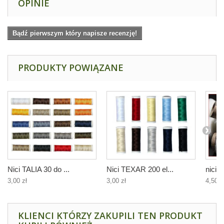
OPINIE
Bądź pierwszym który napisze recenzję!
PRODUKTY POWIĄZANE
Nici TALIA 30 do ...
Nici TEXAR 200 el...
nici l
3,00 zł
3,00 zł
4,50 z
KLIENCI KTÓRZY ZAKUPILI TEN PRODUKT