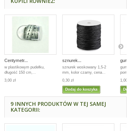
KUPILI RÓWNIEŻ:
Centymetr...
sznurek...
guma 
w plastikowym pudełku,
sznurek woskowany 1,5-2
guma p
długość 150 cm,...
mm, kolor czarny, cena...
pomar
3,00 zł
0,30 zł
1,00 z
Dodaj do koszyka
Dod
9 INNYCH PRODUKTÓW W TEJ SAMEJ
KATEGORII: