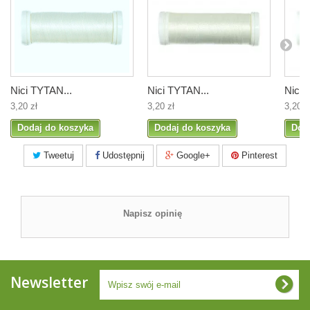
Nici TYTAN...
Nici TYTAN...
Nici 
3,20 zł
3,20 zł
3,20 z
Dodaj do koszyka
Dodaj do koszyka
Dod
Tweetuj
Udostępnij
Google+
Pinterest
Napisz opinię
Newsletter