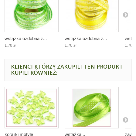
wstążka ozdobna z...
wstążka ozdobna z...
wstąż
1,70 zł
1,70 zł
1,70 z
KLIENCI KTÓRZY ZAKUPILI TEN PRODUKT
KUPILI RÓWNIEŻ:
koraliki motyle
wstążka...
zawie