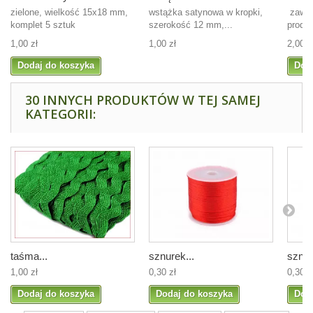
zielone, wielkość 15x18 mm,
wstążka satynowa w kropki,
zawie
komplet 5 sztuk
szerokość 12 mm,...
produk
1,00 zł
1,00 zł
2,00 z
Dodaj do koszyka
Dod
30 INNYCH PRODUKTÓW W TEJ SAMEJ
KATEGORII:
taśma...
sznurek...
sznur
1,00 zł
0,30 zł
0,30 z
Dodaj do koszyka
Dodaj do koszyka
Dod